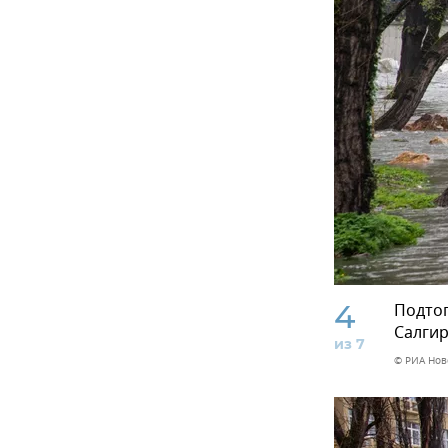
4
Подтоп
Салгир
из 7
© РИА Нов