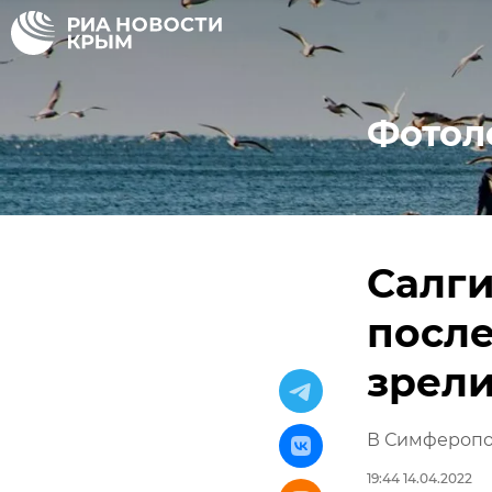
Фотол
Салги
после
зрел
В Симферопо
19:44 14.04.2022