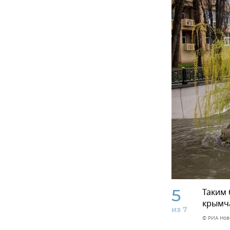
5
Таким
крымча
из 7
© РИА Нов