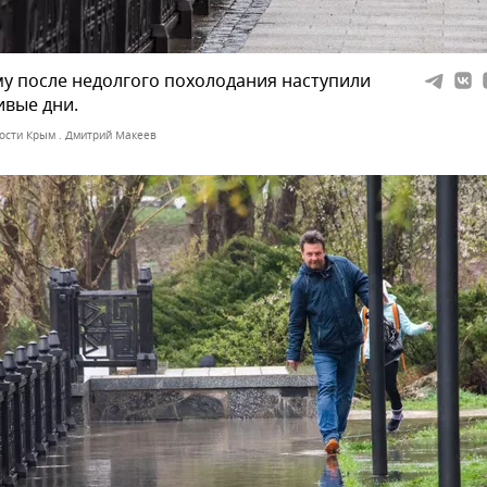
у после недолгого похолодания наступили
вые дни.
ости Крым . Дмитрий Макеев