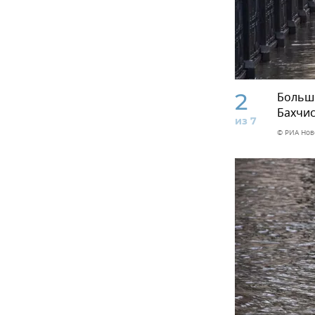
2
Больше
Бахчис
из 7
© РИА Нов