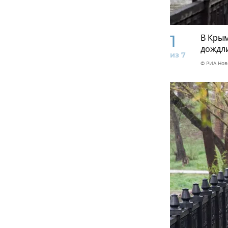
1
В Крым
дождли
из 7
© РИА Нов