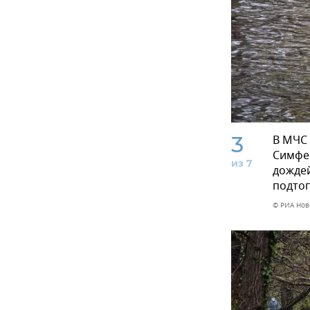
3
В МЧС 
Симфе
из 7
дождей
подтоп
© РИА Нов