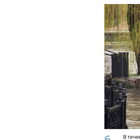
6
В тече