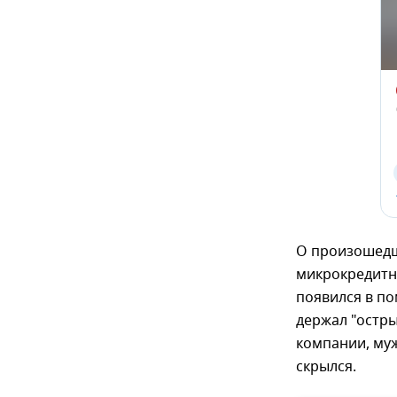
О произошедш
микрокредитн
появился в по
держал "остры
компании, муж
скрылся.