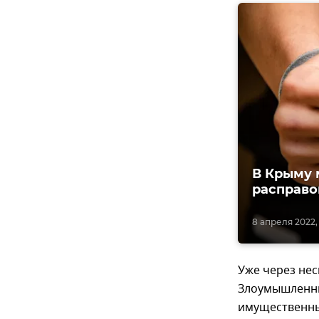
В Крыму 
расправо
8 апреля 2022, 
Уже через не
Злоумышленни
имущественны