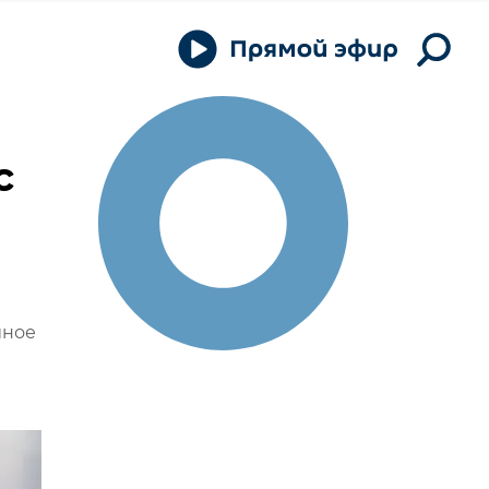
с
йное