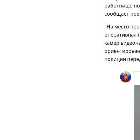
работнице, по
сообщает пре
"На место пр
оперативная 
камер видеон
ориентирован
полиции перед