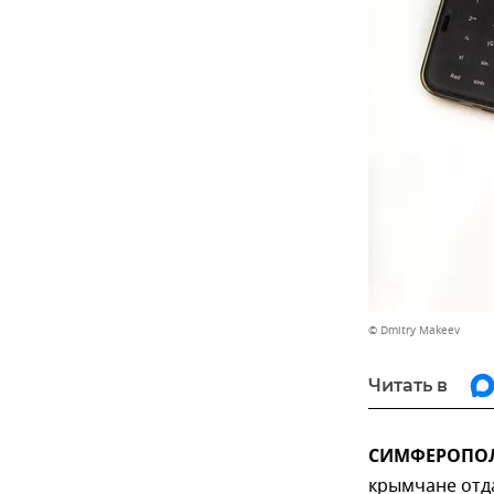
© Dmitry Makeev
Читать в
СИМФЕРОПОЛЬ
крымчане отда