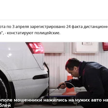
арта по 3 апреля зарегистрировано 24 факта дистанцион
, - констатируют полицейские.
ополе мошенники нажились на чужих авто н
ублей