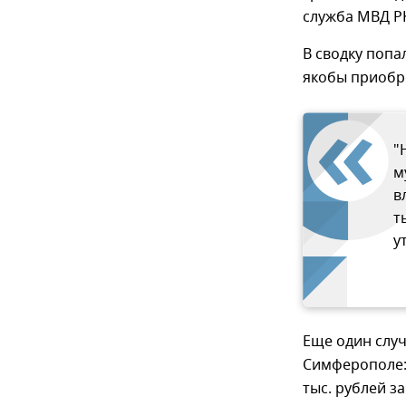
служба МВД Р
В сводку попа
якобы приобр
"
м
в
т
у
Еще один слу
Симферополе:
тыс. рублей з