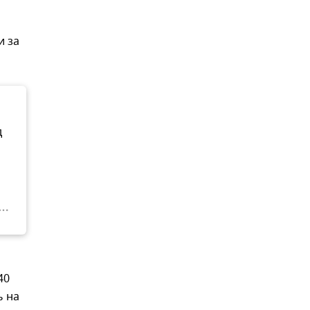
и за
д
40
ь на