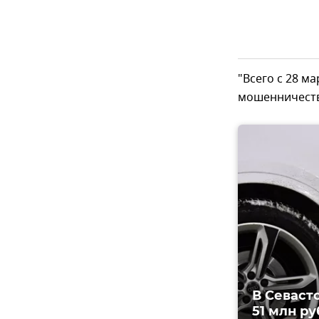
"Всего с 28 м
мошенничеств"
В Севаст
51 млн р