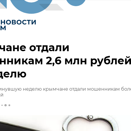
чане отдали
никам 2,6 млн рубле
делю
минувшую неделю крымчане отдали мошенникам бол
ей