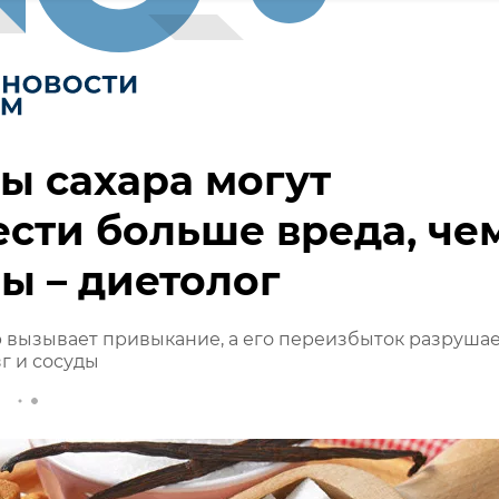
ы сахара могут
сти больше вреда, че
ы – диетолог
ар вызывает привыкание, а его переизбыток разруша
г и сосуды