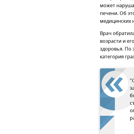
может нарушат
печени. Об эт
медицинских н
Врач обратил
возрасти и ег
здоровья. По 
категория гра
"
з
б
с
о
р