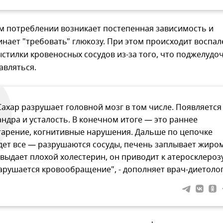
м потреблении возникает постепенная зависимость и
нает "требовать" глюкозу. При этом происходит воспа
стилки кровеносных сосудов из-за того, что поджелудо
авляться.
Сахар разрушает головной мозг в том числе. Появляется
андра и усталость. В конечном итоге — это раннее
тарение, когнитивные нарушения. Дальше по цепочке
дет все — разрушаются сосуды, печень заплывает жиро
 выдает плохой холестерин, он приводит к атеросклерозу
арушается кровообращение", - дополняет врач-диетолог