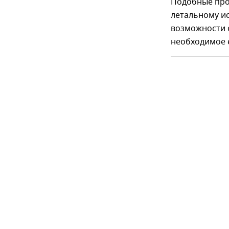
Подобные проц
летальному ис
возможности с
необходимое е