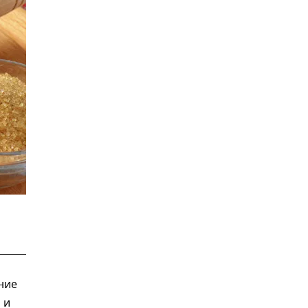
ние
 и