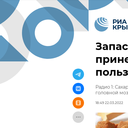
Запас
прине
польз
Радио 1: Сах
головной моз
18:49 22.03.2022