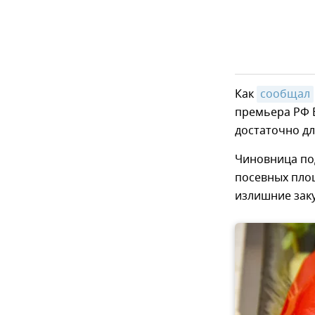
Как
сообщал
премьера РФ В
достаточно дл
Чиновница под
посевных площ
излишние заку