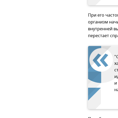
При его часто
организм начи
внутренней вы
перестает спр
"
х
с
и
и
н