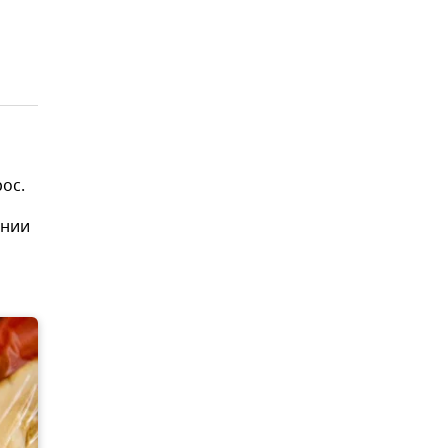
ос.
ении