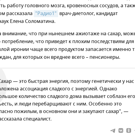
ь работу головного мозга, кровеносных сосудов, а так
ом рассказала
"Радио1"
врач-диетолог, кандидат
аук Елена Соломатина.
а внимание, что при нынешнем ажиотаже на сахар, мож
о потребление, что приведет к плохим последствиям для
злой иронии чаще всего продуктом запасается именно т
ждан, для которых он вреднее всего – пенсионеры.
Сахар — это быстрая энергия, поэтому генетически у нас
аложена ассоциация сладкого с энергией. Однако
ольшое количество сладкого дома вызывает соблазн ег
ъесть, и люди перебарщивают с ним. Особенно это
пасно пожилым, в основном они и закупают сахар", —
ассказала специалист.