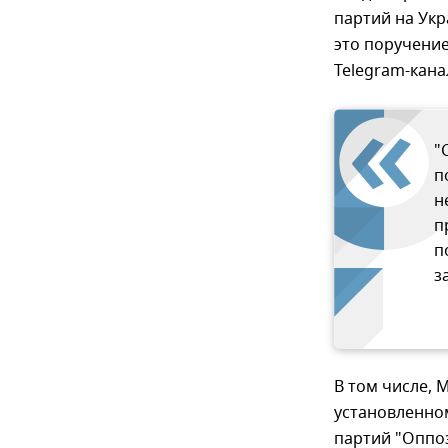
партий на Ук
это поручение
Telegram-кана
"
п
н
п
п
з
В том числе, 
установленно
партий "Оппоз