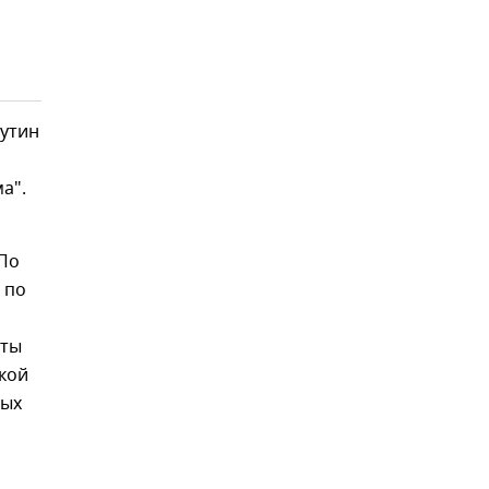
Путин
а".
 По
 по
яты
кой
ных