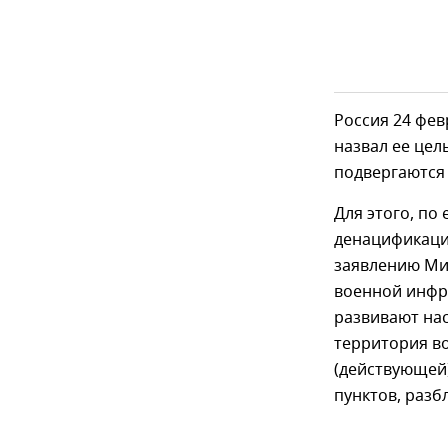
Россия 24 фе
назвал ее цел
подвергаются 
Для этого, по
денацификацию
заявлению Ми
военной инфр
развивают нас
территория в
(действующей)
пунктов, разб