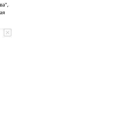
ва",
ая