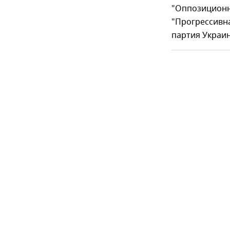
"Оппозиционны
"Прогрессивн
партия Украин