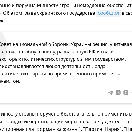
раине и поручил Минюсту страны немедленно обеспечи
. Об этом глава украинского государства
сообщил
в св
ле.
Совет национальной обороны Украины решил: учитывая
олномасштабную войну, развязанную РФ и связи
екоторых политических структур с этим государством,
риостанавливается любая деятельность ряда
олитических партий во время военного времени", –
аявил он.
Минюсту страны поручено безотлагательно применить в
м порядке исчерпывающие меры по запрету деятельнос
иционная платформа – за жизнь!", "Партия Шария", "Н