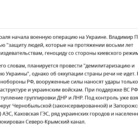
враля начала военную операцию на Украине. Владимир 
ью "защиту людей, которые на протяжении восьми лет
издевательствам, геноциду со стороны киевского режим
 его словам, планируется провести "демилитаризацию и
 Украины", однако об оккупации страны речи не идет.
нобороны РФ, вооруженные силы наносят удары только
аструктуре и украинским войскам. При поддержке ВС РФ
тупление группировки ДНР и ЛНР. Под контроль уже вз
округ Чернобыльской (законсервированной) и Запорожс
 АЭС, Каховская ГЭС, ряд украинских городов и населен
локирован Северо-Крымский канал.