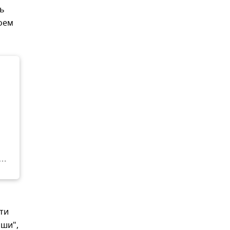
ть
оем
ти
аши",