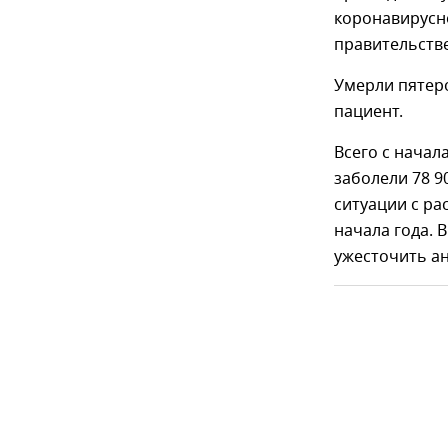
коронавирусно
правительстве
Умерли пятеро
пациент.
Всего с нача
заболели 78 9
ситуации с ра
начала года. 
ужесточить а