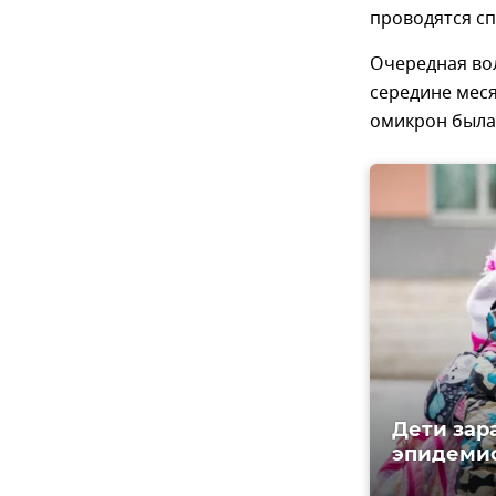
проводятся сп
Очередная во
середине мес
омикрон была 
Дети зар
эпидеми