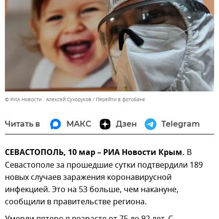
© РИА Новости . Алексей Сухоруков
Перейти в фотобанк
Читать в
МАКС
Дзен
Telegram
СЕВАСТОПОЛЬ, 10 мар – РИА Новости Крым.
В
Севастополе за прошедшие сутки подтвердили 189
новых случаев заражения коронавирусной
инфекцией. Это на 53 больше, чем накануне,
сообщили в правительстве региона.
Умерли пятеро в возрасте от 75 до 92 лет. С