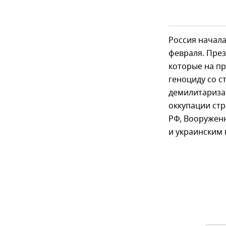
Россия начала
февраля. Пре
которые на п
геноциду со с
демилитариза
оккупации ст
РФ, Вооружен
и украинским 