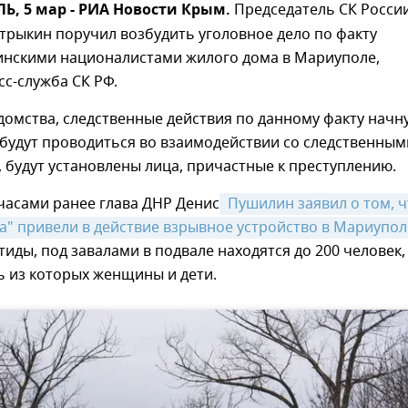
, 5 мар - РИА Новости Крым.
Председатель СК Росси
трыкин поручил возбудить уголовное дело по факту
инскими националистами жилого дома в Мариуполе,
с-служба СК РФ.
омства, следственные действия по данному факту начн
будут проводиться во взаимодействии со следственным
 будут установлены лица, причастные к преступлению.
часами ранее глава ДНР Денис
 Пушилин заявил о том, ч
а" привели в действие взрывное устройство в Мариупол
иды, под завалами в подвале находятся до 200 человек,
ь из которых женщины и дети.