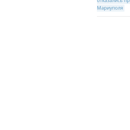
отказались п
Мариуполя