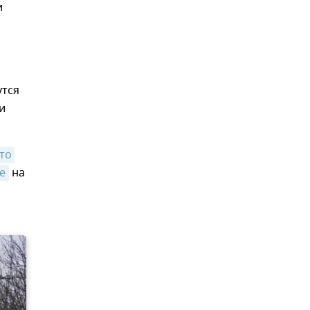
и
утся
и
то 
е
на