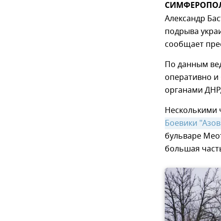
СИМФЕРОПОЛЬ
Александр Бас
подрыва укра
сообщает прес
По данным вед
оперативно и 
органами ДНР,
Несколькими 
Боевики "Азов
бульваре Меот
большая част