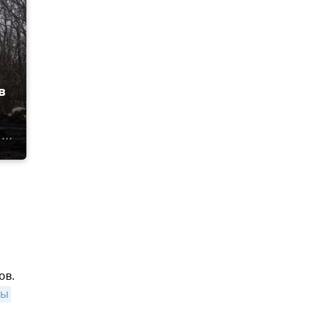
в
ов.
ы 