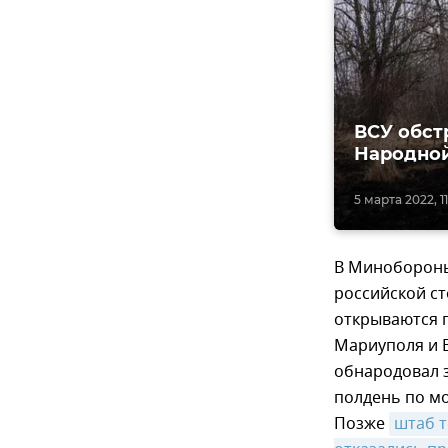
ВСУ обст
Народно
5 марта 2022, 1
В Минобороны
российской с
открываются 
Мариуполя и 
обнародовал з
полдень по мо
Позже
штаб т