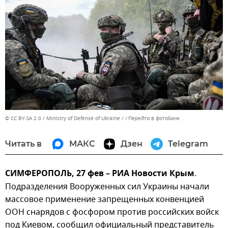
© CC BY-SA 2.0 / Ministry of Defense of Ukraine /
Перейти в фотобанк
Читать в
МАКС
Дзен
Telegram
СИМФЕРОПОЛЬ, 27 фев – РИА Новости Крым
.
Подразделения Вооруженных сил Украины начали
массовое применение запрещенных конвенцией
ООН снарядов с фосфором против российских войск
под Киевом, сообщил официальный представитель