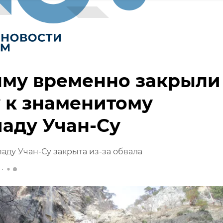
ыму временно закрыли
 к знаменитому
аду Учан-Су
паду Учан-Су закрыта из-за обвала