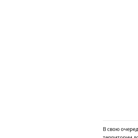
В свою очере
территории д