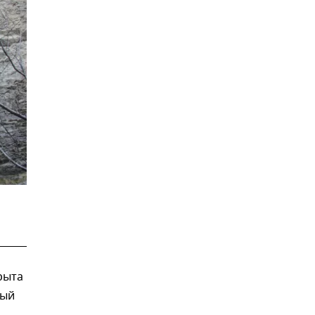
рыта
ный