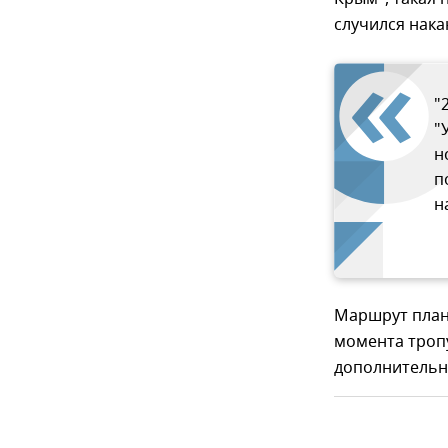
случился нака
"
"
н
п
н
Маршрут плани
момента троп
дополнительн