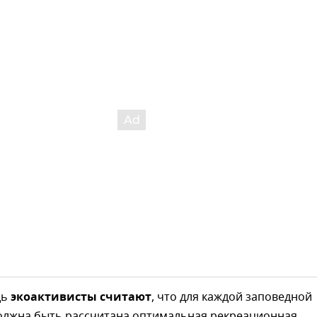
дь
экоактивисты считают
, что для каждой заповедной
олжна быть рассчитана оптимальная рекреационная