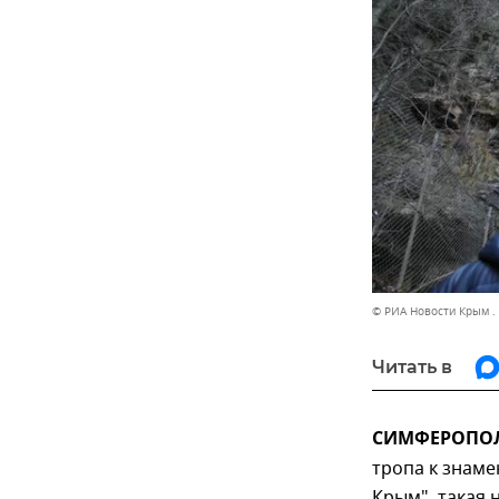
© РИА Новости Крым .
Читать в
СИМФЕРОПОЛЬ
тропа к знаме
Крым", такая 