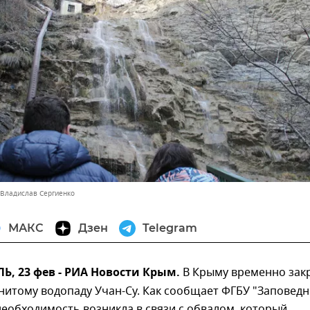
 Владислав Сергиенко
МАКС
Дзен
Telegram
, 23 фев - РИА Новости Крым.
В Крыму временно зак
нитому водопаду Учан-Су. Как сообщает ФГБУ "Заповед
необходимость возникла в связи с обвалом, который