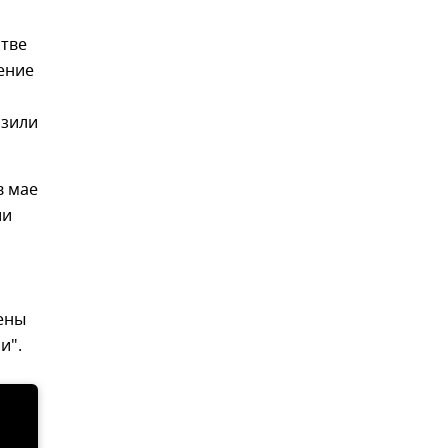
тве
ение
озили
в мае
ии
лены
и".