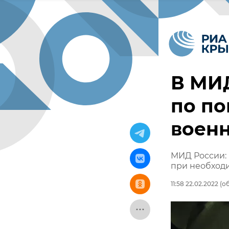
В МИ
по п
военн
МИД России: 
при необход
11:58 22.02.2022
(об