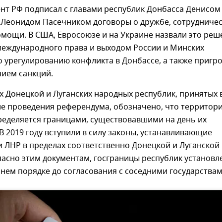
нт РФ подписал с главами республик Донбасса Денисом
Леонидом Пасечником договоры о дружбе, сотрудничес
мощи. В США, Евросоюзе и на Украине назвали это реш
еждународного права и выходом России и Минских
 урегулированию конфликта в Донбассе, а также пригр
нием санкций.
х Донецкой и Луганских народных республик, принятых 
ле проведения референдума, обозначено, что территор
ределяется границами, существовавшими на день их
В 2019 году вступили в силу законы, устанавливающие
 ЛНР в пределах соответственно Донецкой и Луганской
ласно этим документам, госграницы республик установ
нем порядке до согласования с соседними государствам