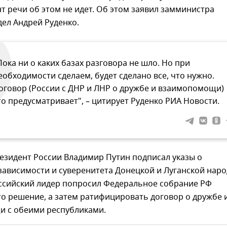
 речи об этом не идет. Об этом заявил замминистра
ел Андрей Руденко.
Пока ни о каких базах разговора не шло. Но при
еобходимости сделаем, будет сделано все, что нужно.
оговор (России с ДНР и ЛНР о дружбе и взаимопомощи)
то предусматривает", – цитирует Руденко РИА Новости.
езидент России Владимир Путин подписал указы о
зависимости и суверенитета Донецкой и Луганской нар
оссийский лидер попросил Федеральное собрание РФ
о решение, а затем ратифицировать договор о дружбе 
 с обеими республиками.