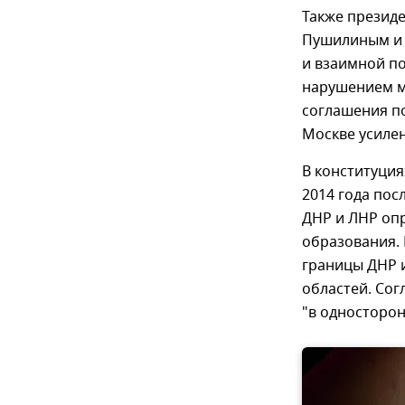
Также президе
Пушилиным и 
и взаимной по
нарушением м
соглашения по
Москве усиле
В конституция
2014 года пос
ДНР и ЛНР оп
образования. 
границы ДНР и
областей. Сог
"в односторон