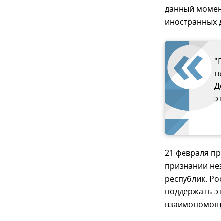
данный момент
иностранных д
"
н
Д
э
21 февраля пр
признании не
республик. Р
поддержать эт
взаимопомощи