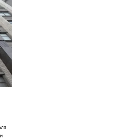
ала
 и