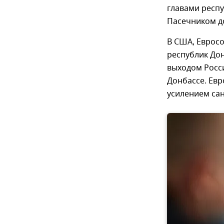
главами респ
Пасечником д
В США, Еврос
республик До
выходом Росс
Донбассе. Евр
усилением са