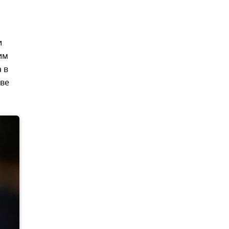
и
им
 в
кве