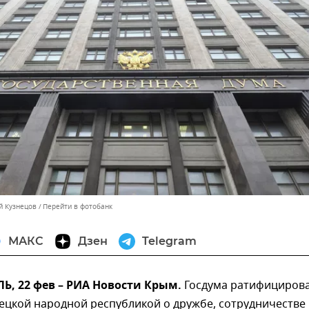
й Кузнецов
Перейти в фотобанк
МАКС
Дзен
Telegram
, 22 фев – РИА Новости Крым.
Госдума ратифициров
ецкой народной республикой о дружбе, сотрудничестве