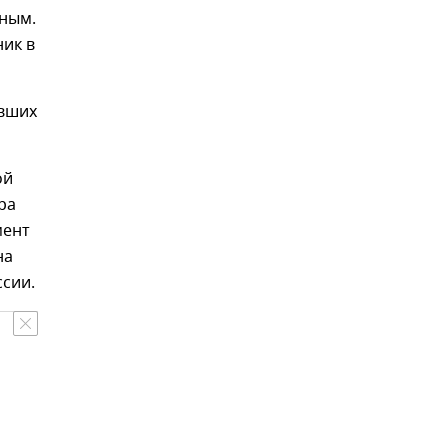
ным.
ик в
явших
ой
ра
мент
на
ссии.