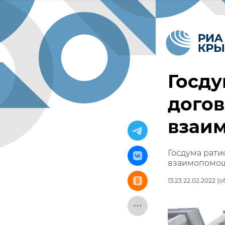
Госд
догов
взаи
Госдума рати
взаимопомо
13:23 22.02.2022
(о