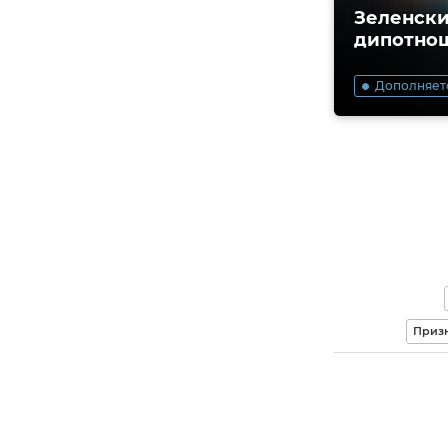
Зеленски
дипотнош
Дополняет
Призн