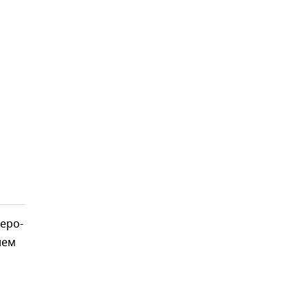
еро-
нем
,