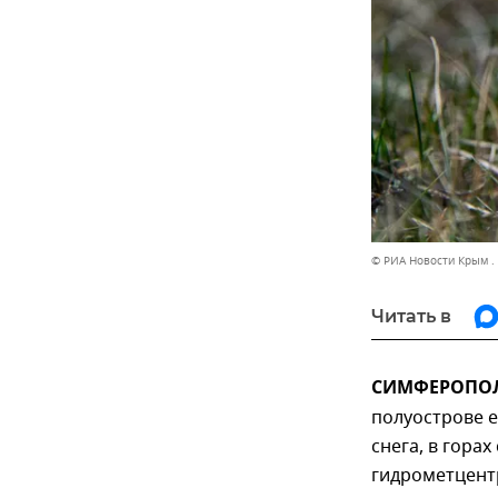
© РИА Новости Крым .
Читать в
СИМФЕРОПОЛЬ
полуострове 
снега, в гора
гидрометцент