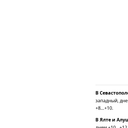
В Севастопол
западный, дне
+8…+10.
В Ялте и Алу
днем +10…+12