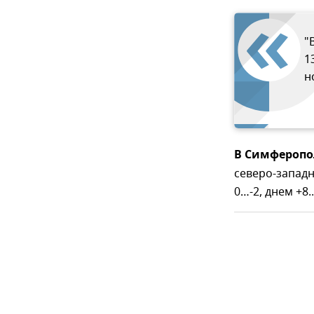
"
1
н
В Симферопо
северо-западн
0…-2, днем +8..