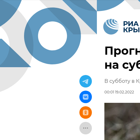
Прог
на су
В субботу в К
00:01 19.02.2022