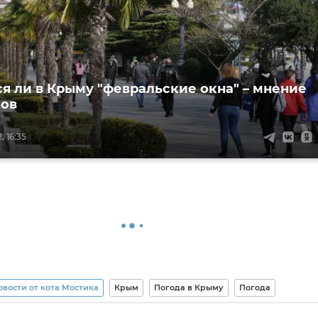
я ли в Крыму "февральские окна" – мнение
ков
 16:35
овости от кота Мостика
Крым
Погода в Крыму
Погода