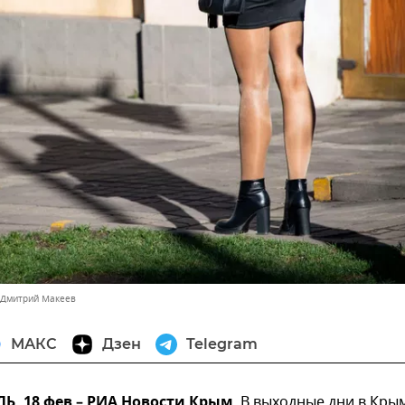
 Дмитрий Макеев
МАКС
Дзен
Telegram
, 18 фев – РИА Новости Крым
. В выходные дни в Кры