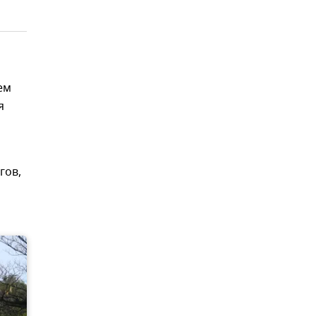
ем
я
гов,