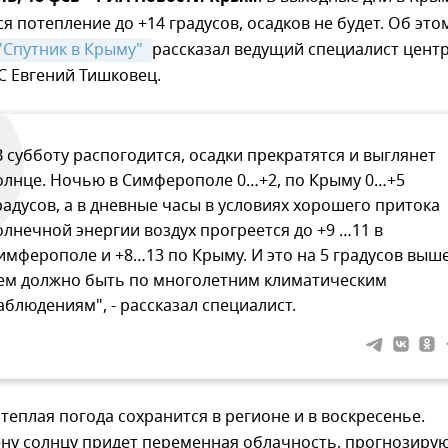
я потепление до +14 градусов, осадков не будет. Об это
"Спутник в Крыму" 
рассказал ведущий специалист цент
 Евгений Тишковец.
В субботу распогодится, осадки прекратятся и выглянет
олнце. Ночью в Симферополе 0…+2, по Крыму 0…+5
радусов, а в дневные часы в условиях хорошего притока
олнечной энергии воздух прогреется до +9 …11 в
имферополе и +8…13 по Крыму. И это на 5 градусов выше
ем должно быть по многолетним климатическим
аблюдениям", - рассказал специалист.
теплая погода сохранится в регионе и в воскресенье.
ну солнцу придет переменная облачность, прогнозирую