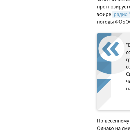
прогнозируетс
эфире
радио 
погоды ФОБОС
"
с
г
с
С
ч
н
По-весеннему 
Однако на сме