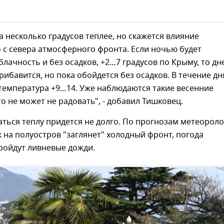
а несколько градусов теплее, но скажется влияние
с севера атмосферного фронта. Если ночью будет
лачность и без осадков, +2…7 градусов по Крыму, то дн
рибавится, но пока обойдется без осадков. В течение дн
, температура +9…14. Уже наблюдаются такие весенние
то не может не радовать", - добавил Тишковец.
ться теплу придется не долго. По прогнозам метеороло
 на полуостров "заглянет" холодный фронт, погода
ройдут ливневые дожди.