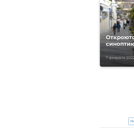
Откроютс
синопти
7 февраля 2022,
Н