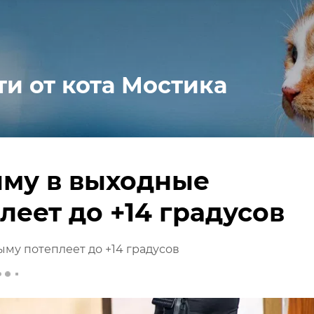
ти от кота Мостика
ыму в выходные
леет до +14 градусов
му потеплеет до +14 градусов