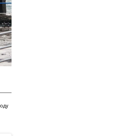
году
м