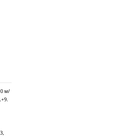
0 м/
…+9.
3,