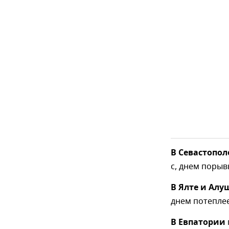
В Севастопол
с, днем порыв
В Ялте и Алу
днем потеплее
В Евпатории