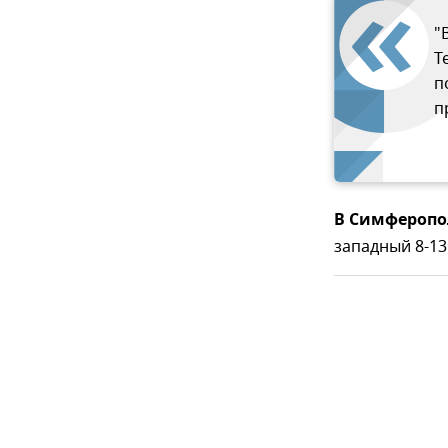
"
Т
п
п
В Симферопо
западный 8-13 