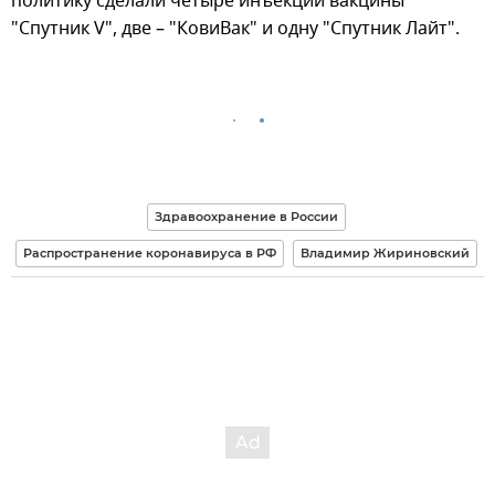
политику сделали четыре инъекции вакцины
"Спутник V", две – "КовиВак" и одну "Спутник Лайт".
Здравоохранение в России
Распространение коронавируса в РФ
Владимир Жириновский