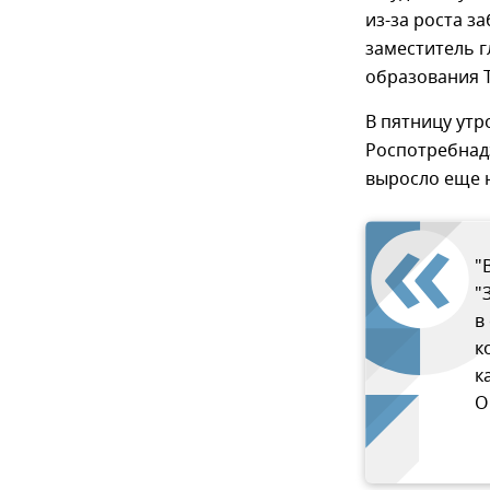
из-за роста 
заместитель 
образования Т
В пятницу ут
Роспотребнадз
выросло еще н
"
"
в
к
к
О