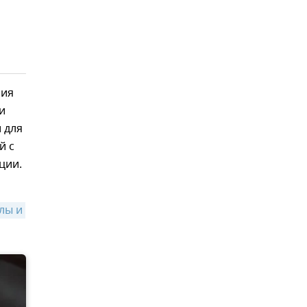
ния
и
 для
й с
ции.
ы и 