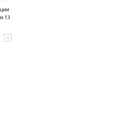
ации
х 13