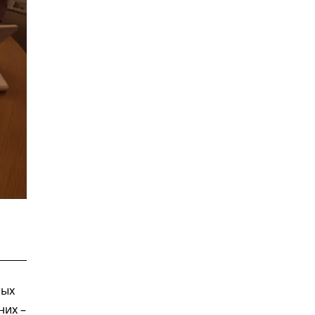
ных
них –