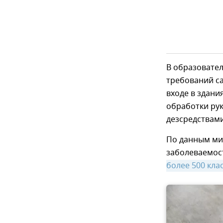
В образовате
требований са
входе в здани
обработки рук
дезсредствам
По данным мин
заболеваемос
более 500 кла