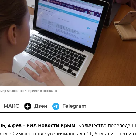
имир Федоренко
Перейти в фотобанк
МАКС
Дзен
Telegram
, 4 фев – РИА Новости Крым.
Количество переведен
кол в Симферополе увеличилось до 11, большинство из 