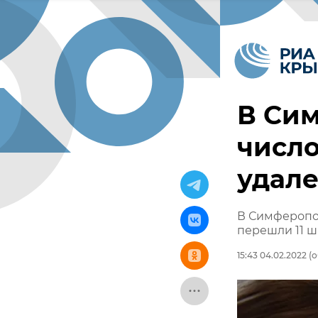
В Си
число
удал
В Симферопо
перешли 11 ш
15:43 04.02.2022
(о