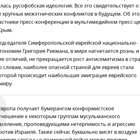
лась русофобская идеология. Все это свидетельствует о
е крупных межэтнических конфликтов в будущем. Об эт
частники пресс-конференции в мультимедийном пресс-ц
Крым.
редседателя Симферопольской еврейской национально-
тономии Григория Рикмана, в мире нагнетается рознь и
е отличий, не прекращается рост антисемитизма в стр
о словам, наиболее опасной страной для евреев стала
которой происходит наибольшая эмиграция еврейского
миру.
Европа получает бумерангом конформистское
тношение к некоторым группам мусульманского
аселения, проповедующими нетерпимость и агрессию
ротив Израиля. Также сейчас буквально висят в воздухе