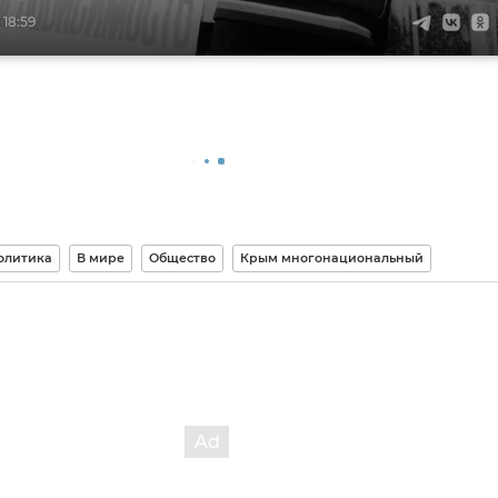
 18:59
олитика
В мире
Общество
Крым многонациональный