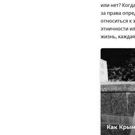
или нет? Ког
за права опред
относиться к 
этничности ил
жизнь, каждая
Как Крым