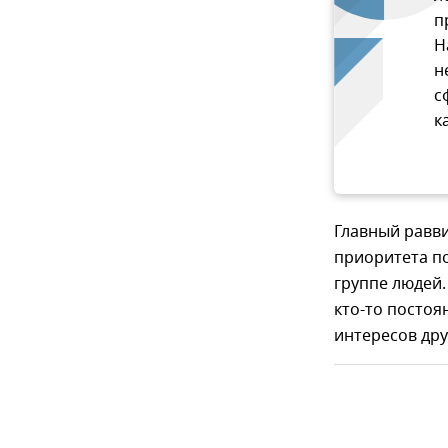
п
Н
н
с
к
Главный равв
приоритета п
группе людей.
кто-то постоя
интересов дру