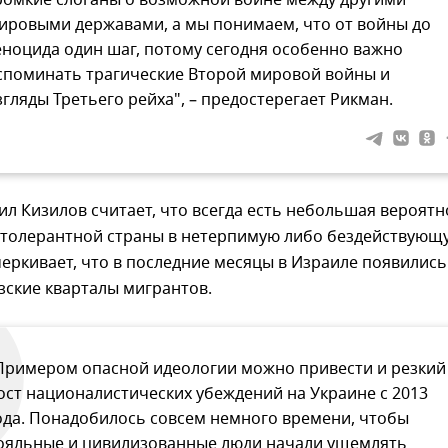
ромкие слоганы о возможной войне между другими
ировыми державами, а мы понимаем, что от войны до
еноцида один шаг, потому сегодня особенно важно
споминать трагические Второй мировой войны и
згляды Третьего рейха", – предостерегает Рикман.
л Кизилов считает, что всегда есть небольшая вероятн
толерантной страны в нетерпимую либо бездействующ
еркивает, что в последние месяцы в Израиле появились
зские кварталы мигрантов.
Примером опасной идеологии можно привести и резкий
ост националистических убеждений на Украине с 2013
ода. Понадобилось совсем немного времени, чтобы
ояльные и цивилизованные люди начали ущемлять