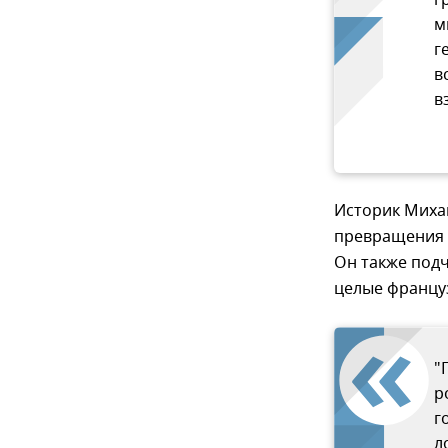
г
м
г
в
в
Историк Михаи
превращения 
Он также подч
целые францу
"
р
г
л