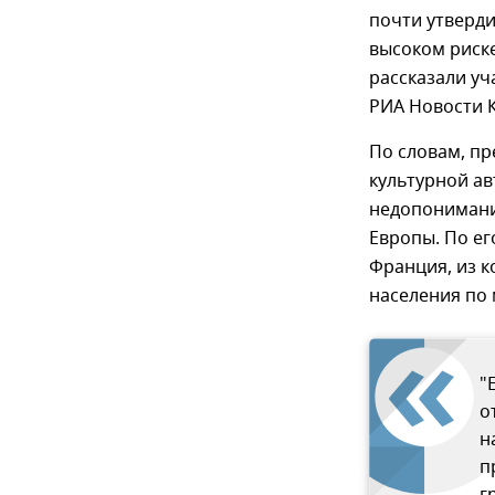
почти утверди
высоком риск
рассказали у
РИА Новости 
По словам, п
культурной ав
недопонимани
Европы. По ег
Франция, из 
населения по 
"
о
н
п