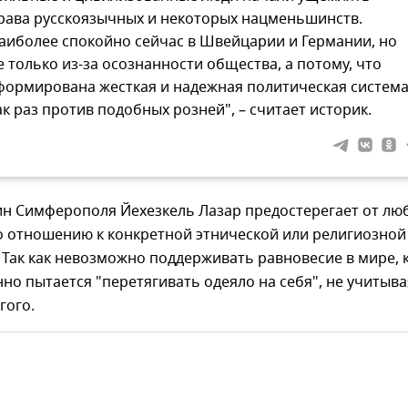
рава русскоязычных и некоторых нацменьшинств.
аиболее спокойно сейчас в Швейцарии и Германии, но
е только из-за осознанности общества, а потому, что
формирована жесткая и надежная политическая систем
ак раз против подобных розней", – считает историк.
ин Симферополя Йехезкель Лазар предостерегает от лю
о отношению к конкретной этнической или религиозной
 Так как невозможно поддерживать равновесие в мире, 
нно пытается "перетягивать одеяло на себя", не учитыва
гого.