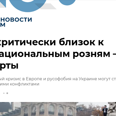
ритически близок к
ациональным розням 
ерты
 кризис в Европе и русофобия на Украине могут ст
ими конфликтами