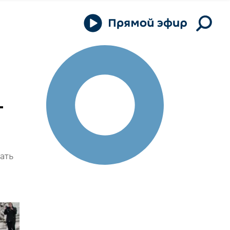
–
ать