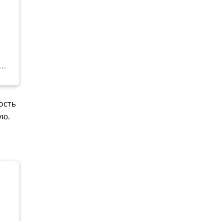
ость
ую.