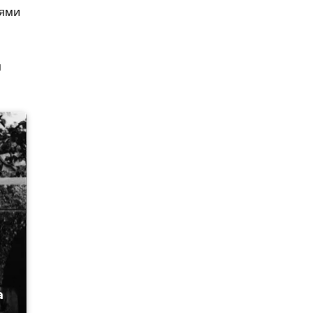
иями
я
а