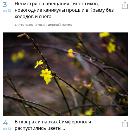
3
Несмотря на обещания синоптиков,
новогодние каникулы прошли в Крыму без
из 12
холодов и снега.
© РИА Новости Крым . Дмитрий Макеев
4
В скверах и парках Симферополя
распустились цветы...
из 12