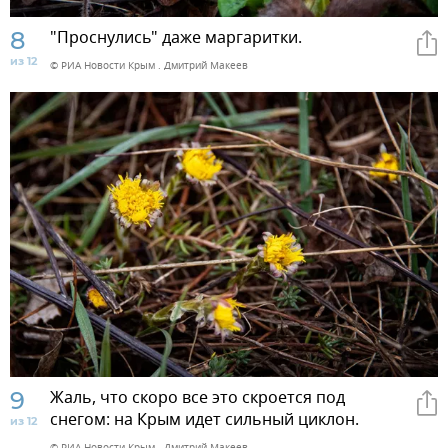
8
"Проснулись" даже маргаритки.
из 12
© РИА Новости Крым . Дмитрий Макеев
9
Жаль, что скоро все это скроется под
снегом: на Крым идет сильный циклон.
из 12
© РИА Новости Крым . Дмитрий Макеев