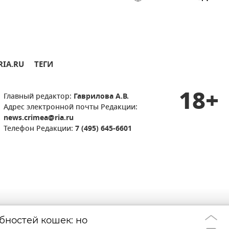
RIA.RU
ТЕГИ
18+
Главный редактор:
Гаврилова А.В.
Адрес электронной почты Редакции:
news.crimea@ria.ru
Телефон Редакции:
7 (495) 645-6601
бностей кошек: но
Вина Массандры
20:11