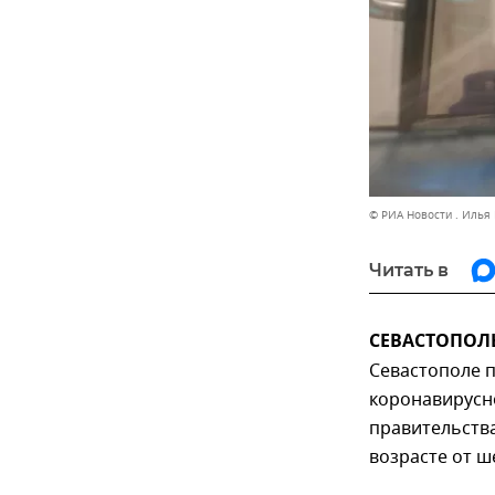
© РИА Новости . Илья
Читать в
СЕВАСТОПОЛЬ,
Севастополе 
коронавирусн
правительства
возрасте от ш