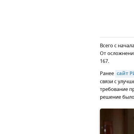
Всего с начал
От осложнений
167.
Ранее
сайт 
связи с улуч
требование п
решение было