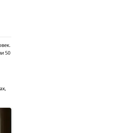
овек.
ли 50
ах,