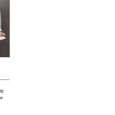
ду
 и