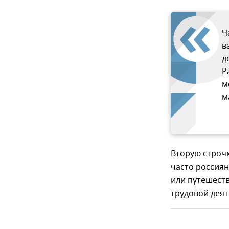
Ч
в
д
Р
м
м
Вторую строчк
часто россиян
или путешеств
трудовой деят