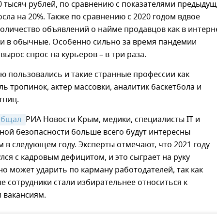
0 тысяч рублей, по сравнению с показателями предыду
осла на 20%. Также по сравнению с 2020 годом вдвое
оличество объявлений о найме продавцов как в интерн
 и в обычные. Особенно сильно за время пандемии
вырос спрос на курьеров – в три раза.
ю пользовались и такие странные профессии как
ь тропинок, актер массовки, аналитик баскетбола и
тниц.
общал 
РИА Новости Крым, медики, специалисты IT и
ой безопасности больше всего будут интересны
 в следующем году. Эксперты отмечают, что 2021 году
лся с кадровым дефицитом, и это сыграет на руку
но может ударить по карману работодателей, так как
е сотрудники стали избирательнее относиться к
 вакансиям.