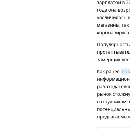
зарплатой в 3
года она возр
увеличилось к
магазины, так
коронавируса 
Популярность
протаптывател
замерщик лес
Как ранее
со
информационн
работодателям
рынок столкну
сотрудникам, 
потенциальны
предлагаемым