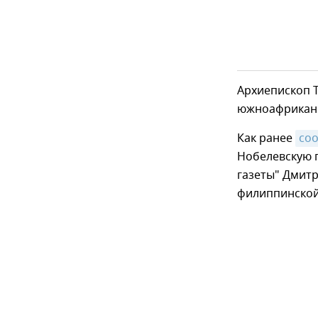
Архиепископ Т
южноафриканс
Как ранее
со
Нобелевскую 
газеты" Дмитр
филиппинской