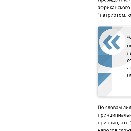
Президент ЮА
африканского 
"патриотом, к
"
н
л
о
а
п
По словам лид
принципиальн
принцип, что 
народов сложн