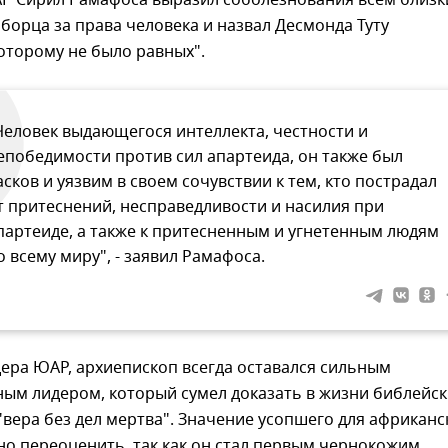
Р Сирил Рамафоса выразил соболезнования всем близ
борца за права человека и назвал Десмонда Туту
оторому не было равных".
Человек выдающегося интеллекта, честности и
епобедимости против сил апартеида, он также был
асков и уязвим в своем сочувствии к тем, кто пострадал
т притеснений, несправедливости и насилия при
партеиде, а также к притесненным и угнетенным людям
о всему миру", - заявил Рамафоса.
ера ЮАР, архиепископ всегда оставался сильным
ым лидером, который сумел доказать в жизни библейс
"вера без дел мертва". Значение усопшего для африканс
о переоценить, так как он стал первым чернокожим