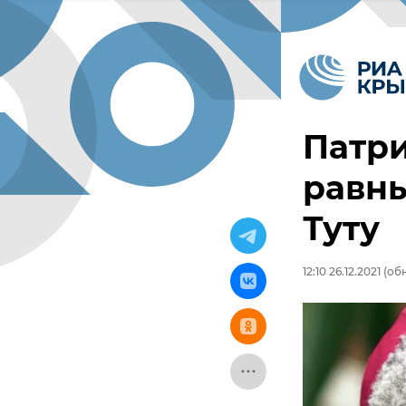
Патри
равны
Туту
12:10 26.12.2021
(обн