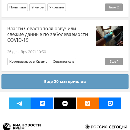
Политика
В мире
Украина
Еще
2
Общественно-политическая ситуация на Украине
Власти Севастополя озвучили
Россия
свежие данные по заболеваемости
COVID-19
26 декабря 2021, 10:30
Коронавирус в Крыму
Севастополь
Еще
1
Распространение коронавируса в РФ
Еще 20 материалов