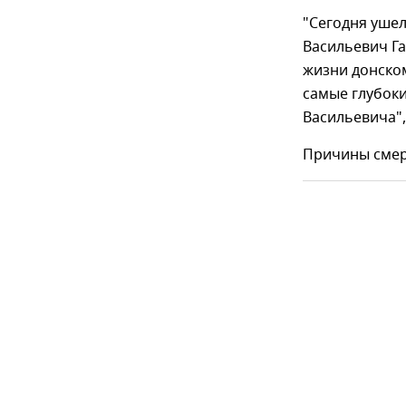
"Сегодня ушел
Васильевич Га
жизни донском
самые глубок
Васильевича",
Причины смер