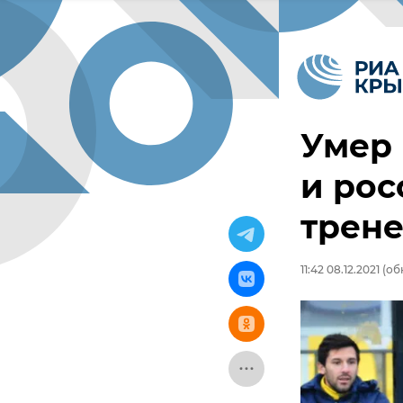
Умер
и ро
трен
11:42 08.12.2021
(обн