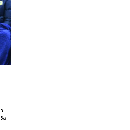
 в
уба