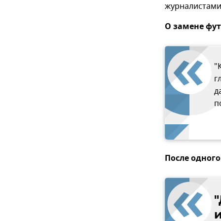
журналистами.
О замене фут
"
г
д
п
После одного
"
и