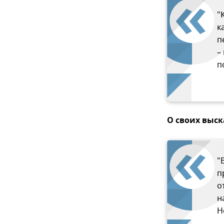
"
к
п
–
п
О своих выс
"
п
о
н
Н