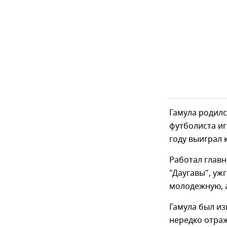
Гамула родился
футболиста иг
году выиграл 
Работал глав
"Даугавы", уж
молодежную, а
Гамула был из
нередко отраж