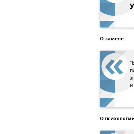
у
О замене:
"
п
з
и
О психологии