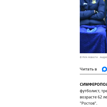
© РИА Новости . Андр
Читать в
СИМФЕРОПОЛЬ
футболист, тр
возрасте 62 л
"Ростов".