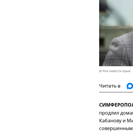
© РИА Новости Крым .
Читать в
СИМФЕРОПОЛЬ
продлил дома
Кабанову и М
совершенным г