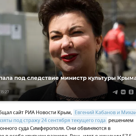
опала под следствие министр культуры Крым
 15:27
общал сайт РИА Новости Крым,
Евгений Кабанов и Михаи
зяты под стражу 24 сентября текущего года
решением
йонного суда Симферополя. Они обвиняются в