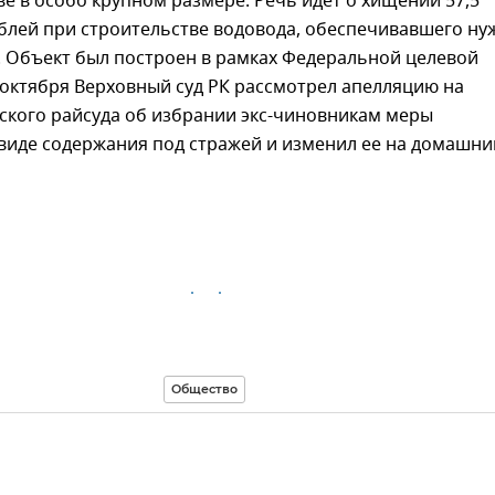
 в особо крупном размере. Речь идет о хищении 57,5
блей при строительстве водовода, обеспечивавшего ну
 Объект был построен в рамках Федеральной целевой
октября Верховный суд РК рассмотрел апелляцию на
ского райсуда об избрании экс-чиновникам меры
виде содержания под стражей и изменил ее на домашни
Общество