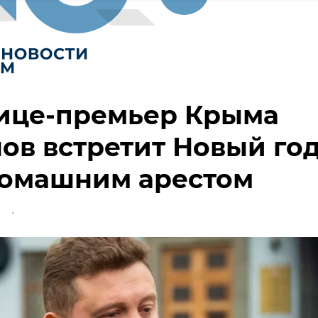
вице-премьер Крыма
ов встретит Новый го
домашним арестом