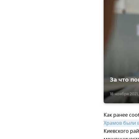
За что п
18 ноября 2021,
Как ранее со
Храмов были в
Киевского ра