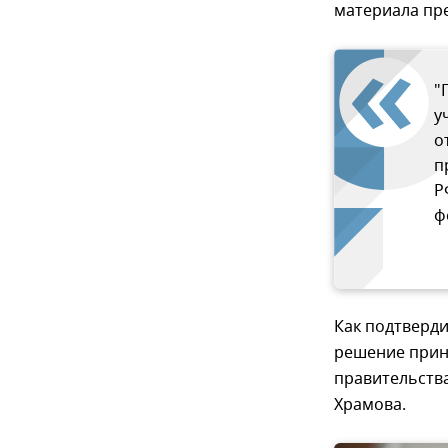
материала пре
"
у
о
п
Р
ф
Как подтверди
решение прин
правительства
Храмова.