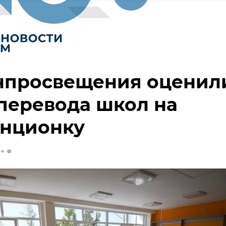
нпросвещения оценил
перевода школ на
анционку