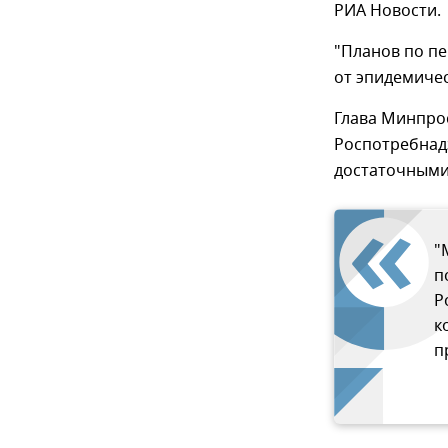
РИА Новости.
"Планов по пе
от эпидемичес
Глава Минпро
Роспотребнад
достаточными
"
п
Р
к
п