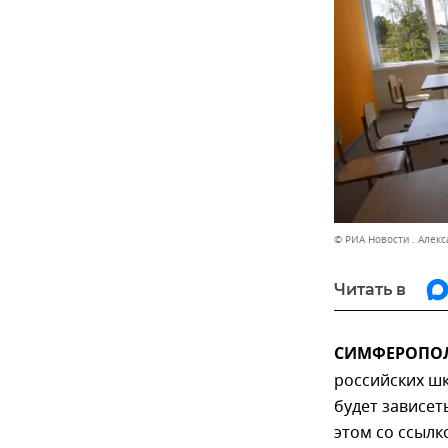
© РИА Новости . Алек
Читать в
СИМФЕРОПОЛЬ
российских шк
будет зависет
этом со ссыл