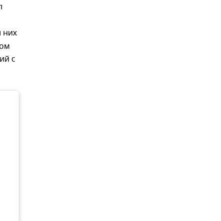
л
 них
сом
ий с