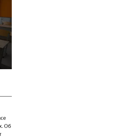
все
х. Об
т