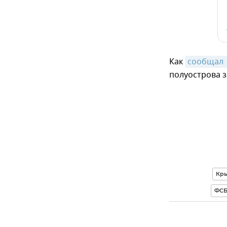
Как
сообщал 
полуострова з
Кр
ФСБ