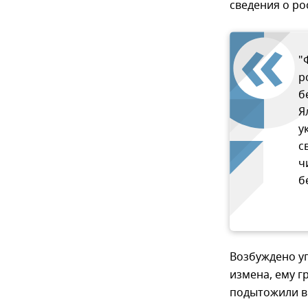
сведения о ро
"
р
б
Я
у
с
ч
б
Возбуждено у
измена, ему г
подытожили в