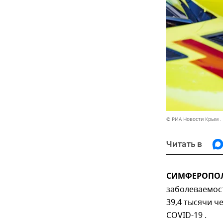
© РИА Новости Крым .
Читать в
СИМФЕРОПОЛЬ
заболеваемо
39,4 тысячи ч
COVID-19 .