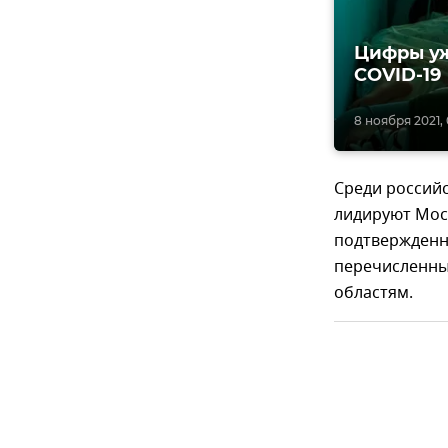
Цифры уж
COVID-19
8 ноября 2021, 
Среди российс
лидируют Моск
подтвержденн
перечисленны
областям.