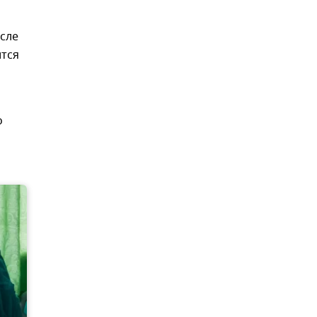
исле
ится
о