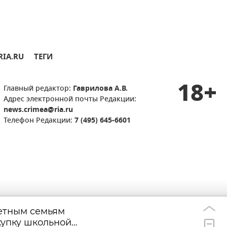
RIA.RU
ТЕГИ
18+
Главный редактор:
Гаврилова А.В.
Адрес электронной почты Редакции:
news.crimea@ria.ru
Телефон Редакции:
7 (495) 645-6601
етным семьям
В Крым с комфор
11:24
купку школьной
"Дон" открыли 