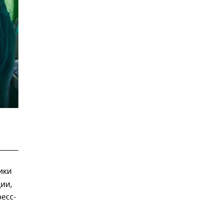
ики
ии,
есс-