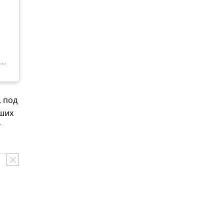
 под
вших
т