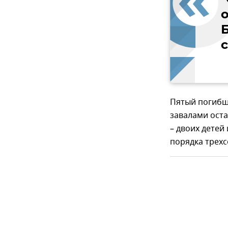
о
Б
Пятый погибш
завалами ост
– двоих детей
порядка трехс