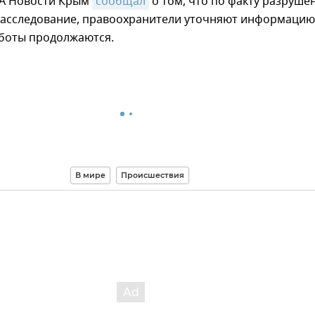
ИА Новости Крым
сообщал
о том, что по факту разруше
расследование, правоохранители уточняют информацию
боты продолжаются.
В мире
Происшествия