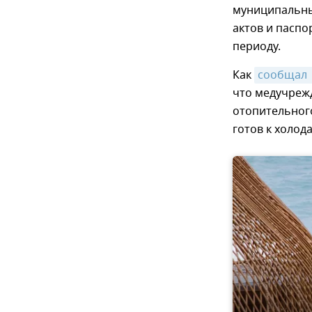
муниципальны
актов и паспо
периоду.
Как
сообщал 
что медучреж
отопительного
готов к холод