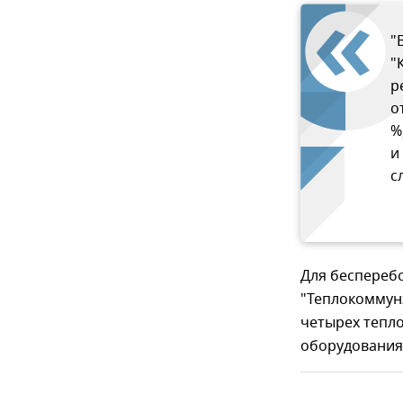
"
"
р
о
%
и
с
Для беспереб
"Теплокоммун
четырех тепл
оборудования