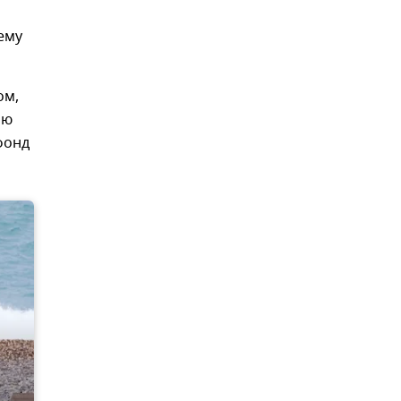
ему
ом,
ию
фонд