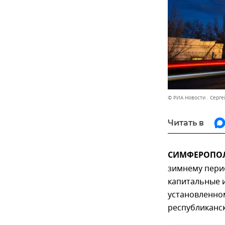
© РИА Новости . Серг
Читать в
СИМФЕРОПОЛЬ
зимнему пери
капитальные и
установленном
республиканск