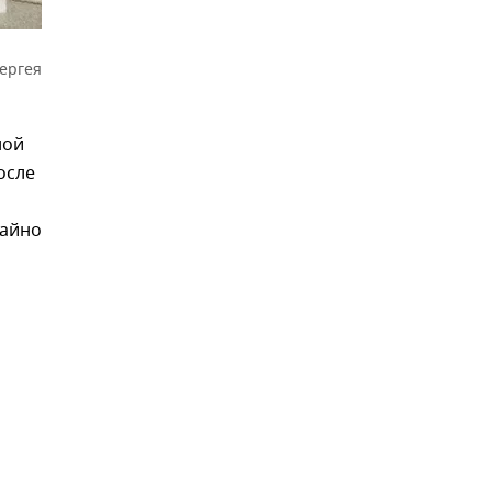
ергея
ной
осле
чайно