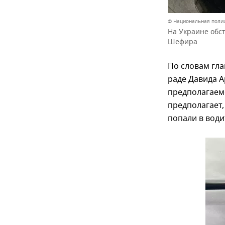
© Национальная поли
На Украине обс
Шефира
По словам гла
раде Давида 
предполагаемо
предполагает,
попали в води