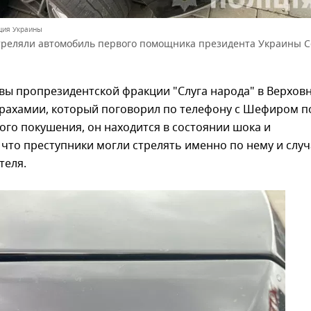
ция Украины
треляли автомобиль первого помощника президента Украины С
вы пропрезидентской фракции "Слуга народа" в Верхов
Арахамии, который поговорил по телефону с Шефиром п
го покушения, он находится в состоянии шока и
 что преступники могли стрелять именно по нему и слу
теля.