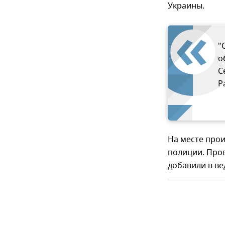
Украины.
"
о
С
Р
На месте про
полиции. Про
добавили в ве