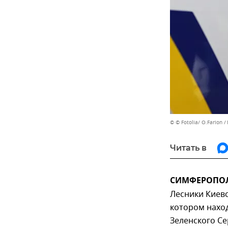
© © Fotolia/ O.Farion
Читать в
СИМФЕРОПОЛЬ
Лесники Киевс
котором нахо
Зеленского С