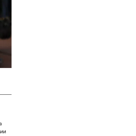
а
ции