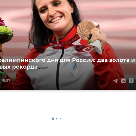
ралимпийского дня для России: два золота и
вых рекорда
 18:57