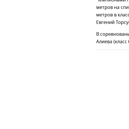
Чемпионами П
метров на спи
метров в класс
Евгений Торсун
В соревнован
Алиева (класс 