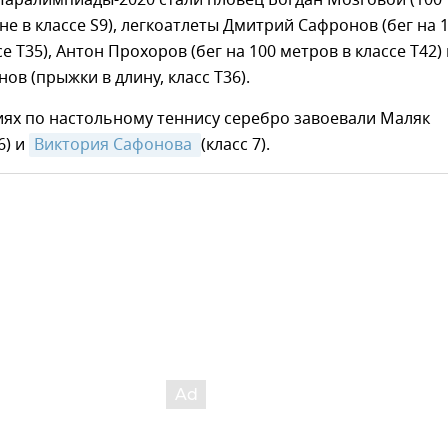
аралимпиады-2020 стали пловец Богдан Мозговой (100
не в классе S9), легкоатлеты Дмитрий Сафронов (бег на 
е Т35), Антон Прохоров (бег на 100 метров в классе Т42) 
ов (прыжки в длину, класс T36).
иях по настольному теннису серебро завоевали Маляк
6) и
Виктория Сафонова 
(класс 7).