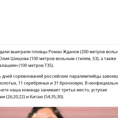
дали выиграли пловцы Роман Жданов (200 метров воль
 Юлия Шишова (100 метров вольным стилем, S3), а также
алашиян (100 метров T35).
ть дней соревнований российские паралимпийцы завоев
 золотых, 11 серебряных и 31 бронзовую. В неофициаль
ете наша команда занимает третье место, уступая
 (26;20;22) и Китаю (54;35;30).