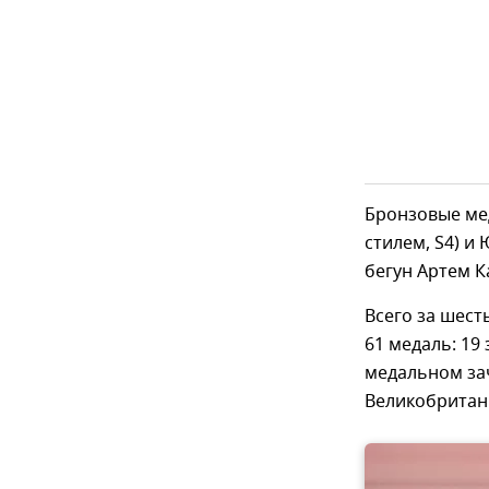
Бронзовые ме
стилем, S4) и
бегун Артем К
Всего за шес
61 медаль: 19
медальном зач
Великобритании