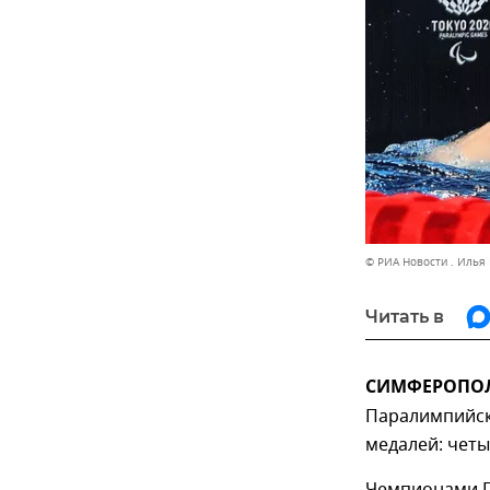
© РИА Новости . Илья
Читать в
СИМФЕРОПОЛЬ
Паралимпийски
медалей: четы