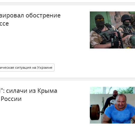
зировал обострение
ссе
ическая ситуация на Украине
 и комментарии
": силачи из Крыма
 России