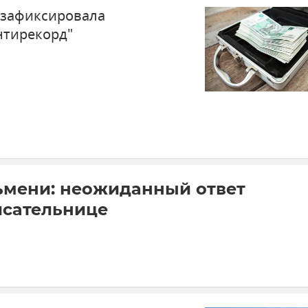
 зафиксировала
нтирекорд"
ьмени: неожиданный ответ
исательнице