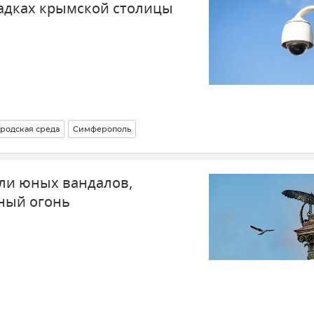
адках крымской столицы
ородская среда
Симферополь
ли юных вандалов,
ный огонь