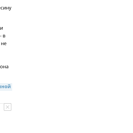
есину
ли
- в
 не
тона
ной 