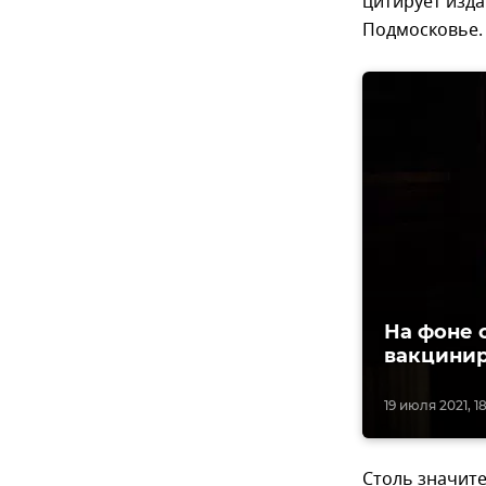
цитирует изда
Подмосковье.
На фоне 
вакцинир
19 июля 2021, 1
Столь значит