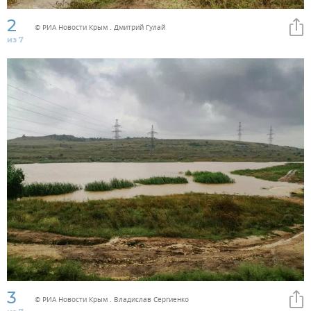
2
© РИА Новости Крым . Дмитрий Гулай
из 7
3
© РИА Новости Крым . Владислав Сергиенко