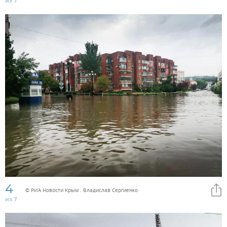
из 7
4
© РИА Новости Крым . Владислав Сергиенко
из 7