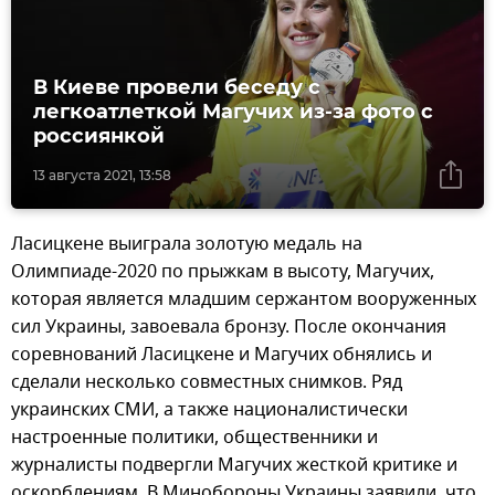
В Киеве провели беседу с
легкоатлеткой Магучих из-за фото с
россиянкой
13 августа 2021, 13:58
Ласицкене выиграла золотую медаль на
Олимпиаде-2020 по прыжкам в высоту, Магучих,
которая является младшим сержантом вооруженных
сил Украины, завоевала бронзу. После окончания
соревнований Ласицкене и Магучих обнялись и
сделали несколько совместных снимков. Ряд
украинских СМИ, а также националистически
настроенные политики, общественники и
журналисты подвергли Магучих жесткой критике и
оскорблениям. В Минобороны Украины заявили, что