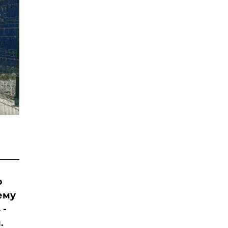
р
ему
 -
.