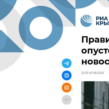
Прави
опуст
новос
12:33 07.08.2021