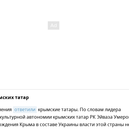
мских татар
вления
ответили
крымские татары. По словам лидера
культурной автономии крымских татар РК Эйваза Умеро
хождения Крыма в составе Украины власти этой страны н