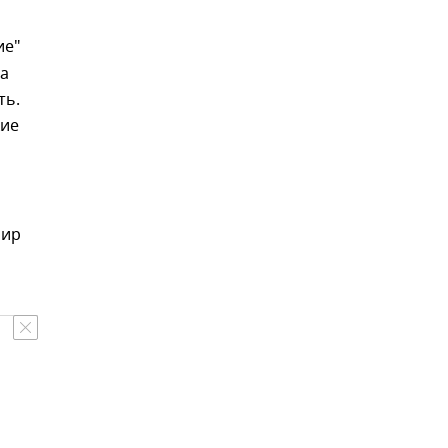
ие"
на
ть.
кие
мир