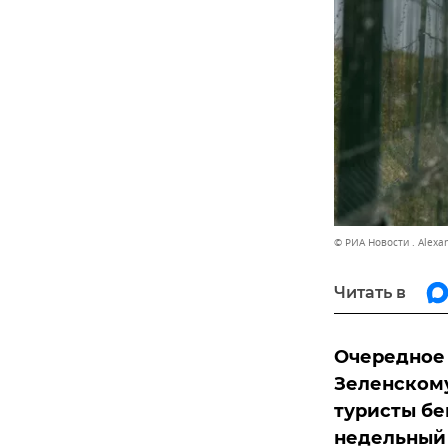
© РИА Новости . Alexa
Читать в
Очередное 
Зеленскому
туристы бе
недельный 