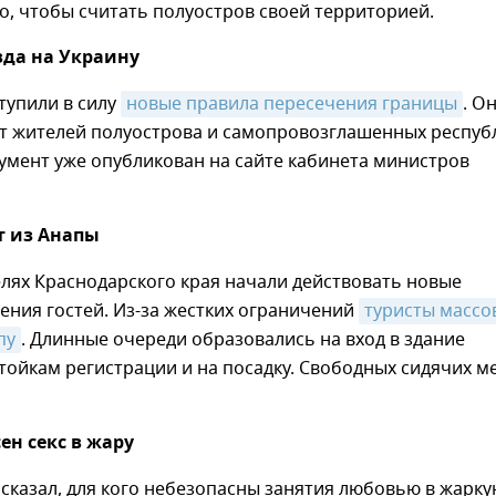
о, чтобы считать полуостров своей территорией.
зда на Украину
тупили в силу
новые правила пересечения границы
. О
ут жителей полуострова и самопровозглашенных респуб
умент уже опубликован на сайте кабинета министров
т из Анапы
телях Краснодарского края начали действовать новые
ения гостей. Из-за жестких ограничений
туристы массов
пу
. Длинные очереди образовались на вход в здание
стойкам регистрации и на посадку. Свободных сидячих м
ен секс в жару
сказал, для кого небезопасны занятия любовью в жарк