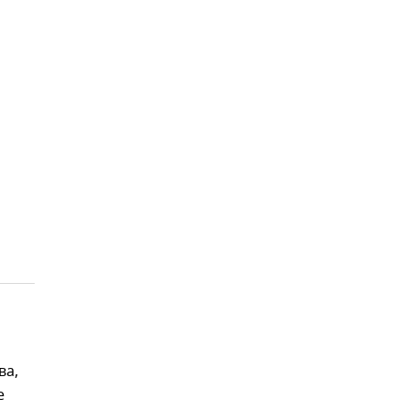
ва,
е