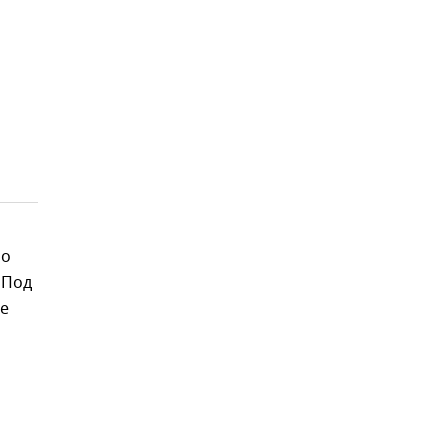
ло
 Под
ое