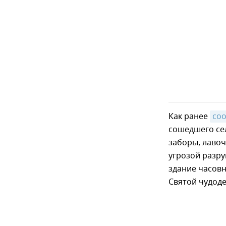
Как ранее
со
сошедшего сел
заборы, лавоч
угрозой разру
здание часовн
Святой чудод