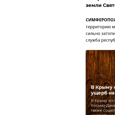
земли Свят
СИМФЕРОПОЛЬ
территорию м
сильно затопи
служба респуб
В Крыму 
ущерб н
В Крыму из-
Косьмо-Дам
также сошел