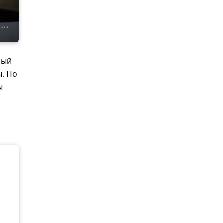
рый
. По
ы