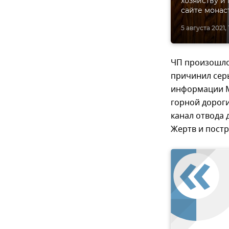
хозяйству и
сайте монас
5 августа 2021, 
ЧП произошло 
причинил сер
информации М
горной дороги
канал отвода 
Жертв и постр