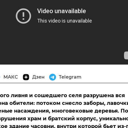
МАКС
Дзен
Telegram
ого ливня и сошедшего селя разрушена вся
она обители: потоком снесло заборы, лавочк
еные насаждения, многовековые деревья. П
зрушения храм и братский корпус, уникальн
ое здание часовни, внутри которой бьет из-