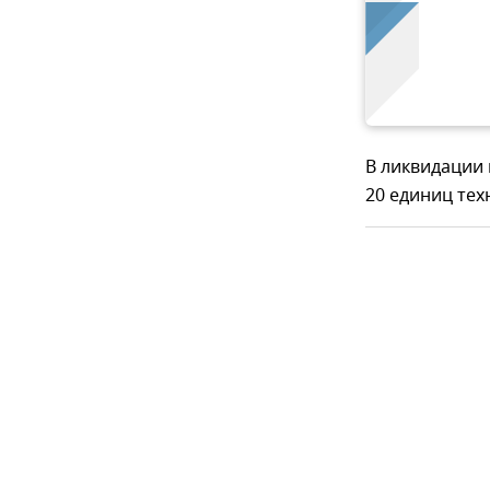
В ликвидации 
20 единиц тех