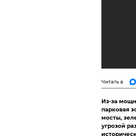
Читать в
Из-за мощн
парковая з
мосты, зел
угрозой ра
историческ