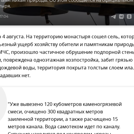
 памятникам природы. Об этом сообщается на официальном
тыря.
17:04
4 августа. На территорию монастыря сошел сель, кото
ьезный ущерб хозяйству обители и памятникам природы
ЧС, произошло частичное обрушение подпорной стен
, повреждена одноэтажная хозпостройка, забит грязью
дождевой воды, территория покрыта толстым слоем ила.
адавших нет.
"Уже вывезено 120 кубометров каменогрязевой
смеси, очищено 300 квадратных метров
заиленной территории, а также расчищено 15
метров канала. Вода самотеком идет по каналу.