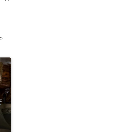
с-
:
у