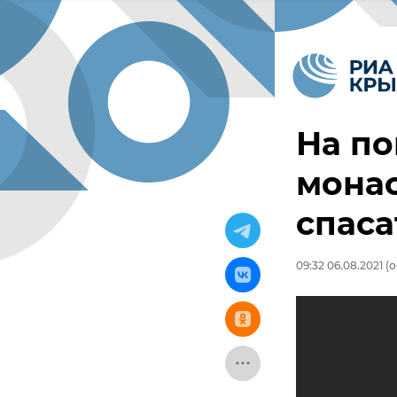
На п
мона
спаса
09:32 06.08.2021
(о