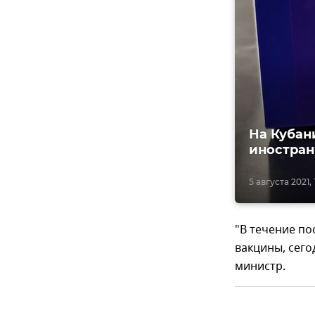
На Кубан
иностран
5 августа 2021, 
"В течение по
вакцины, сего
министр.