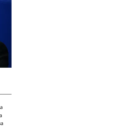
а
а
ва