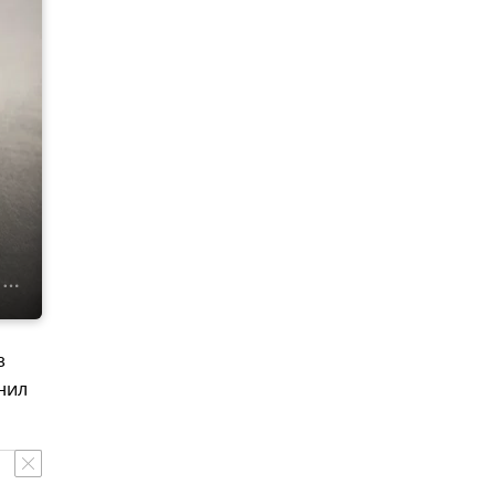
з
чнил