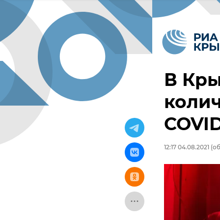
В Кры
колич
COVID
12:17 04.08.2021
(об