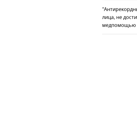
"Антирекордны
лица, не дост
медпомощью – 