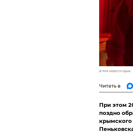
© РИА Новости Крым .
Читать в
При этом 20
поздно обр
крымского 
Пеньковска