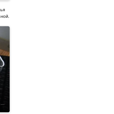
лья
ьной.