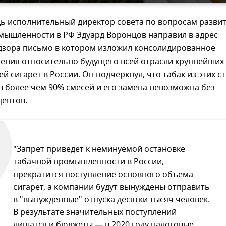
дь исполнительный директор совета по вопросам разви
мышленности в РФ Эдуард Воронцов направил в адрес
дзора письмо в котором изложил консолидированное
сения относительно будущего всей отрасли крупнейших
й сигарет в России. Он подчеркнул, что табак из этих с
в более чем 90% смесей и его замена невозможна без
цептов.
"Запрет приведет к неминуемой остановке
табачной промышленности в России,
прекратится поступление основного объема
сигарет, а компании будут вынуждены отправить
в "вынужденные" отпуска десятки тысяч человек.
В результате значительных поступлений
лишатся и бюджеты — в 2020 году налоговые