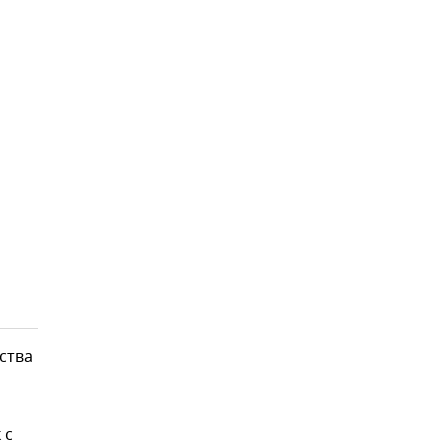
ства
 с