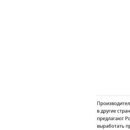
Производители
в другие стра
предлагают Р
выработать пр