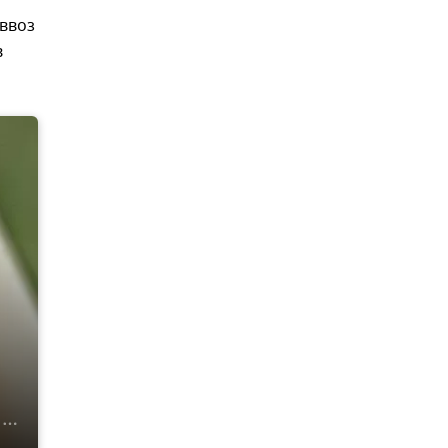
 ввоз
в