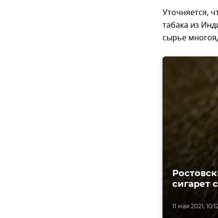
Уточняется, ч
табака из Инд
сырье многоя
Ростовск
сигарет 
11 мая 2021, 10:1