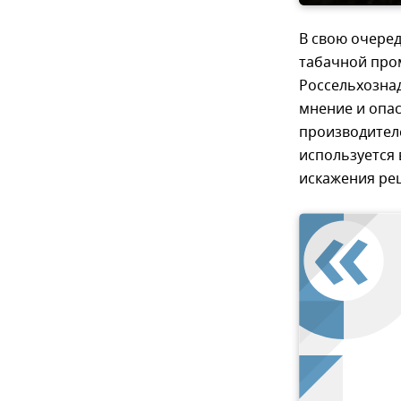
В свою очере
табачной про
Россельхозна
мнение и опа
производителе
используется 
искажения ре