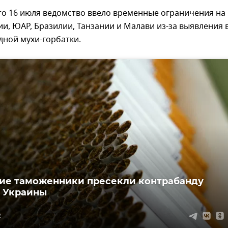
то 16 июля ведомство ввело временные ограничения на
ии, ЮАР, Бразилии, Танзании и Малави из-за выявления 
дной мухи-горбатки.
ие таможенники пресекли контрабанду
с Украины
2