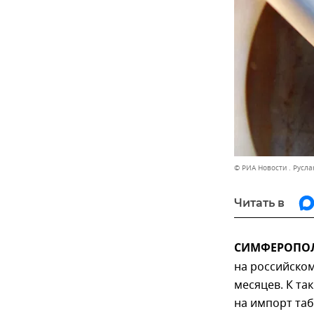
© РИА Новости . Русла
Читать в
СИМФЕРОПОЛЬ
на российском
месяцев. К та
на импорт та