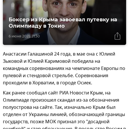
Боксер из Крыма завоевал путевку на
Олимпиаду в Токио
6 июня 2021, 21:30
Анастасии Галашиной 24 года, в мае она с Юлией
Зыковой и Юлией Каримовой победила на
командных соревнованиях на чемпионате Европы по
пулевой и стендовой стрельбе. Соревнования
проходили в Хорватии, в городе Осиек.
Как ранее сообщал сайт РИА Новости Крым, на
Олимпиаде произошел скандал из-за обозначения
полуострова на сайте. Так, изначально Крым был
отделен от Украины линией, обозначающей границы
государств, позже МОК признал это "досадной
ошибкой" и стер обозначение. В посольстве России в