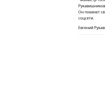
"Министр топ
Рукавишников
Он покинет св
соцсети.
Евгений Рукав