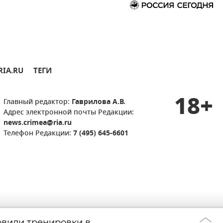
RIA.RU
ТЕГИ
18+
Главный редактор:
Гаврилова А.В.
Адрес электронной почты Редакции:
news.crimea@ria.ru
Телефон Редакции:
7 (495) 645-6601
вили тренировки в
Уйти с улиц и н