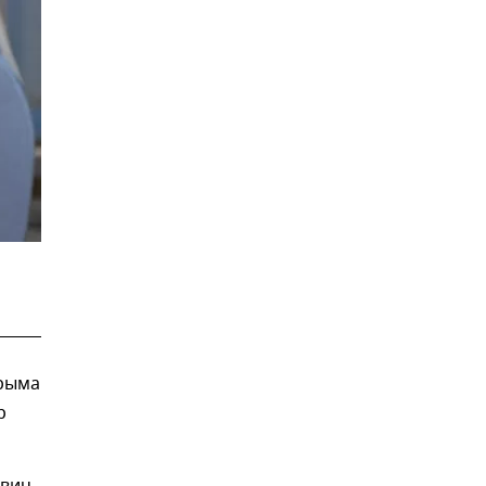
Крыма
р