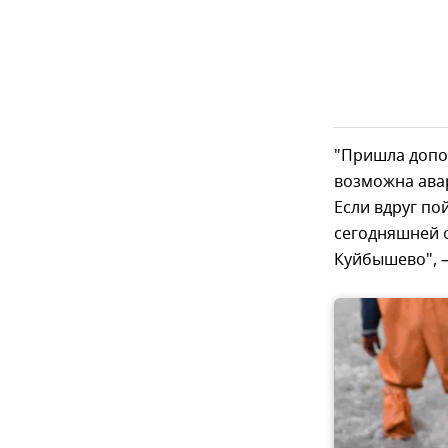
"Пришла допол
возможна ава
Если вдруг по
сегодняшней с
Куйбышево", –