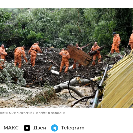
тантин Михальчевский
Перейти в фотобанк
МАКС
Дзен
Telegram