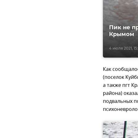
Пик не п
Крымом
4 июля 2021, 15
Как сообщалос
(поселок Куйб
а также пгт К
района) оказ
подвальных п
психоневролог