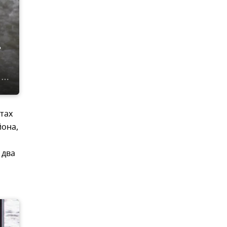
д
тах
йона,
 два