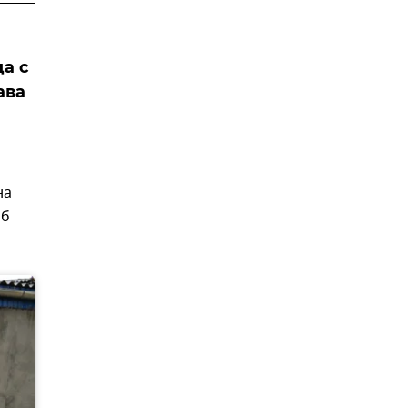
а с
ава
на
Об