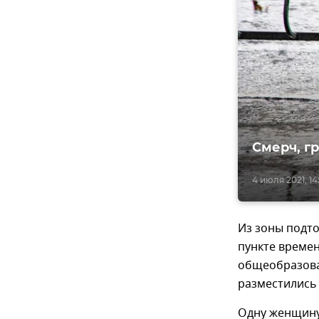
Смерч, г
4 июля 2021, 14
Из зоны подто
пункте време
общеобразова
разместились 
Одну женщину