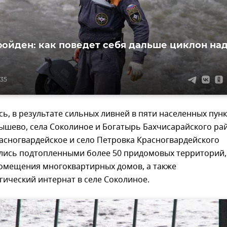
ройден: как поведет себя дальше циклон на
:35
ь, в результате сильных ливней в пяти населенных пунк
ышево, села Соколиное и Богатырь Бахчисарайского ра
расногвардейское и село Петровка Красногвардейского
ались подтопленными более 50 придомовых территорий,
омещения многоквартирных домов, а также
ический интернат в селе Соколиное.