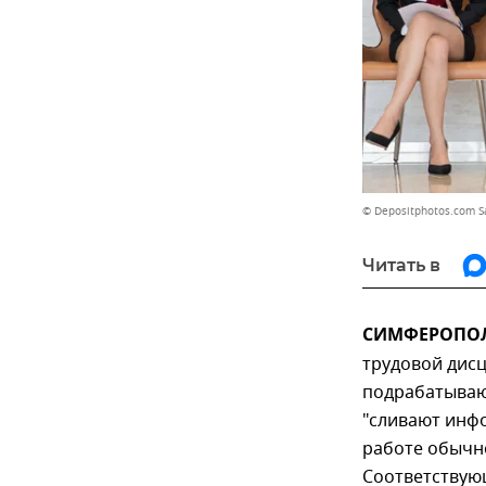
© Depositphotos.com S
Читать в
СИМФЕРОПОЛЬ
трудовой дисц
подрабатывают
"сливают инф
работе обычно
Соответствую