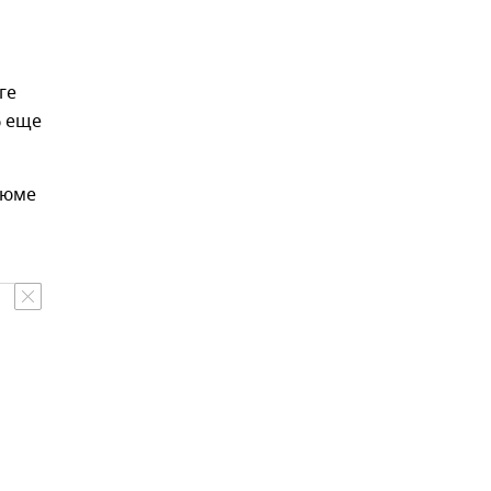
ге
% еще
зюме