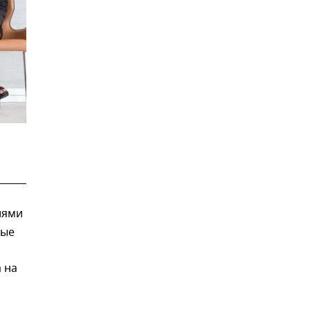
лями
рые
 на