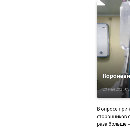
Коронави
20 мая 2021, 09
В опросе прин
сторонников о
раза больше –