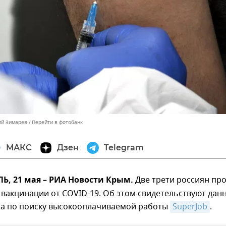
ий Зимарев
Перейти в фотобанк
МАКС
Дзен
Telegram
, 21 мая – РИА Новости Крым.
Две трети россиян пр
вакцинации от COVID-19. Об этом свидетельствуют дан
са по поиску высокооплачиваемой работы
SuperJob
.