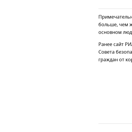
Примечательн
больше, чем ж
основном люди
Ранее сайт Р
Совета безоп
граждан от ко