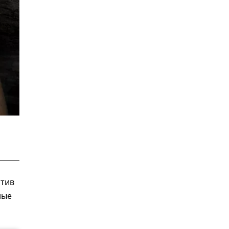
отив
ные