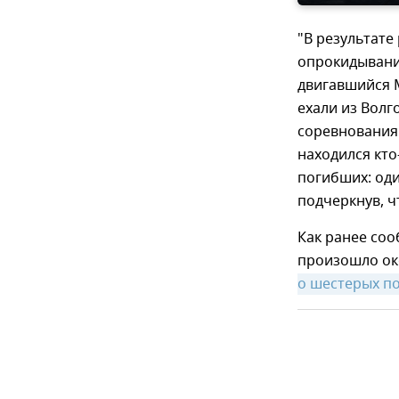
"В результате
опрокидывание
двигавшийся M
ехали из Волг
соревнования.
находился кто
погибших: оди
подчеркнув, ч
Как ранее соо
произошло ок
о шестерых п