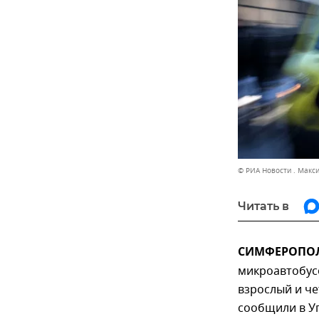
© РИА Новости . Макс
Читать в
СИМФЕРОПОЛЬ,
микроавтобус
взрослый и ч
сообщили в У