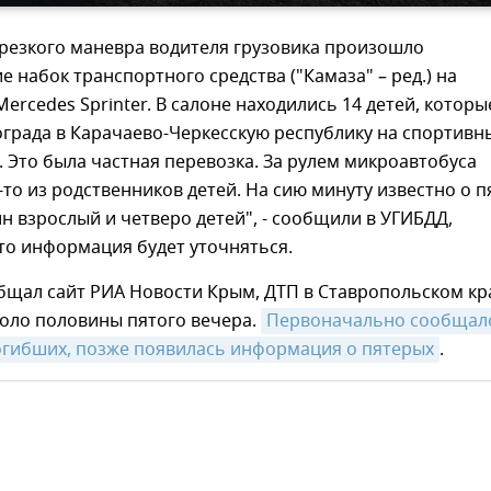
 резкого маневра водителя грузовика произошло
 набок транспортного средства ("Камаза" – ред.) на
ercedes Sprinter. В салоне находились 14 детей, которы
ограда в Карачаево-Черкесскую республику на спортивн
 Это была частная перевозка. За рулем микроавтобуса
-то из родственников детей. На сию минуту известно о п
н взрослый и четверо детей", - сообщили в УГИБДД,
то информация будет уточняться.
бщал сайт РИА Новости Крым, ДТП в Ставропольском кр
оло половины пятого вечера.
Первоначально сообщало
огибших, позже появилась информация о пятерых
.