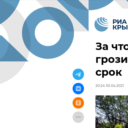
За чт
гроз
срок
20:24 30.04.2021