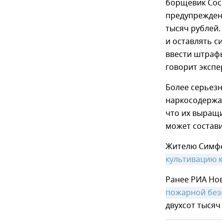
борщевик Сос
предупреждени
тысяч рублей.
и оставлять с
ввести штрафы
говорит экспе
Более серьез
наркосодержащ
что их выращ
может состави
Жителю Симфе
культивацию к
Ранее РИА Но
пожарной без
двухсот тысяч