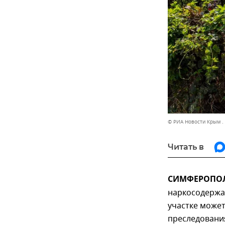
© РИА Новости Крым .
Читать в
СИМФЕРОПОЛЬ
наркосодержа
участке может
преследовани