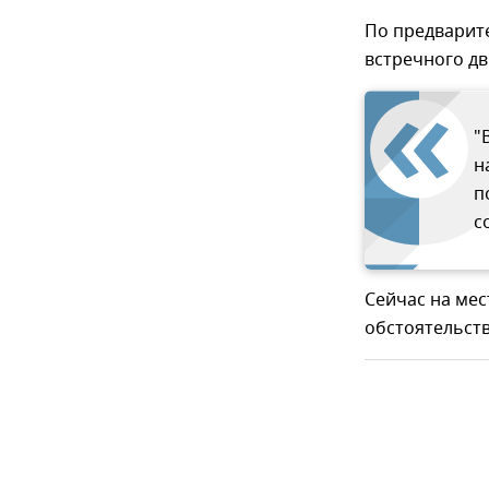
По предварит
встречного дв
"
н
п
с
Сейчас на мес
обстоятельст