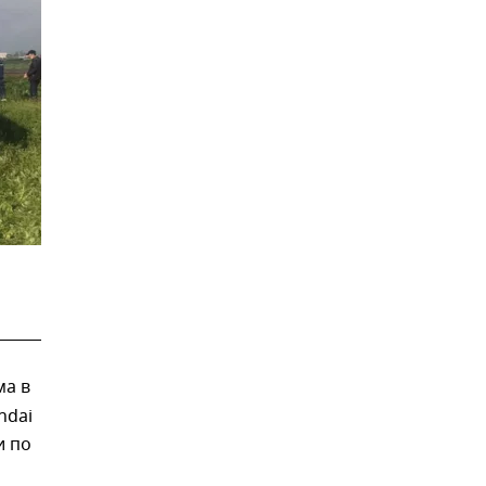
ма в
ndai
и по