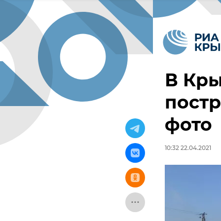
В Кры
постр
фото
10:32 22.04.2021