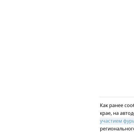
Как ранее соо
крае, на авт
участием фуры
регионального