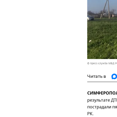
© пресс-служба МВД Р
Читать в
СИМФЕРОПОЛЬ
результате ДТ
пострадали пя
РК.